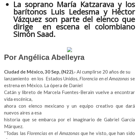
La soprano María Katzarava y los
k
e
itt
at
barítonos Luis Ledesma y Héctor
o
b
er
s
p
Vázquez son parte del elenco que
e
dirige en escena el colombiano
o
A
n
Simón Saad.
o
p
k
p
Por Angélica Abelleyra
Ciudad de México, 30 Sep, (N22).-
Al cumplirse 20 años de su
lanzamiento en los Estados Unidos
, Florencia en el Amazonas
se
estrena en México. La ópera de Daniel
Catán y libreto de Marcela Fuentes-Berain vuelve a encontrar
vida escénica,
ahora con elenco mexicano y un equipo creativo que dará
nuevos aires a esa
historia que se embarca por el imaginario de Gabriel García
Márquez.
“Todas las
Florencias en el Amazonas
que he visto, que han sido