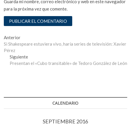
Guarda mi nombre, correo electrónico y web en este navegador
para la próxima vez que comente.
Navegación
Entrada
Anterior
anterior:
Si Shakespeare estuviera vivo, haría series de televisión: Xavier
de
Pérez
entradas
Entrada
Siguiente
siguiente:
Presentan el «Cubo transitable» de Tedoro González de León
CALENDARIO
SEPTIEMBRE 2016