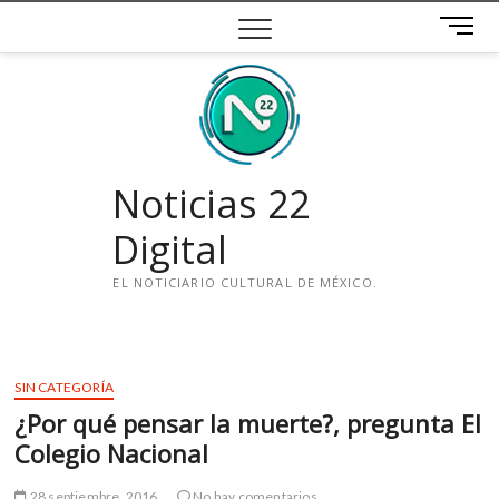
Saltar
B
al
o
contenido
t
ó
n
d
e
Noticias 22
m
e
Digital
n
ú
EL NOTICIARIO CULTURAL DE MÉXICO.
i
n
s
SIN CATEGORÍA
t
¿Por qué pensar la muerte?, pregunta El
a
g
Colegio Nacional
r
a
28 septiembre, 2016
No hay comentarios