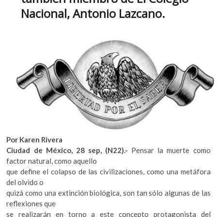
k
Nacional, Antonio Lazcano.
o
p
e
n
Por Karen Rivera
Ciudad de México, 28 sep, (N22).-
Pensar la muerte como
factor natural, como aquello
que define el colapso de las civilizaciones, como una metáfora
del olvido o
quizá como una extinción biológica, son tan sólo algunas de las
reflexiones que
se realizarán en torno a este concepto protagonista del