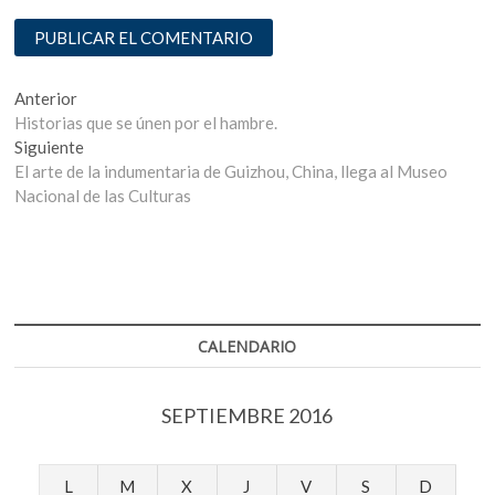
Navegación
Entrada
Anterior
anterior:
Historias que se únen por el hambre.
de
Entrada
Siguiente
entradas
siguiente:
El arte de la indumentaria de Guizhou, China, llega al Museo
Nacional de las Culturas
CALENDARIO
SEPTIEMBRE 2016
L
M
X
J
V
S
D