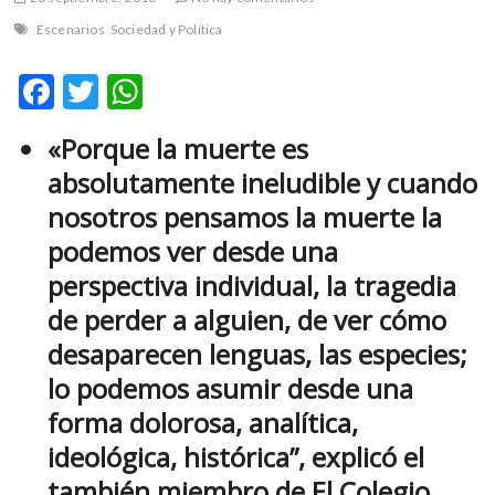
m
Escenarios
Sociedad y Política
v
o
F
T
W
l
ac
w
h
g
e
«Porque la muerte es
e
itt
at
r
absolutamente ineludible y cuando
b
er
s
s
nosotros pensamos la muerte la
k
o
A
o
podemos ver desde una
o
p
p
perspectiva individual, la tragedia
e
k
p
n
de perder a alguien, de ver cómo
v
desaparecen lenguas, las especies;
o
lo podemos asumir desde una
l
g
forma dolorosa, analítica,
e
ideológica, histórica”, explicó el
r
s
también miembro de El Colegio