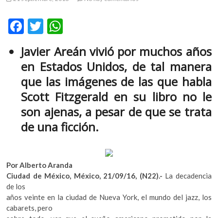
m
v
F
T
W
o
ac
w
h
l
Javier Areán vivió por muchos años
g
e
itt
at
e
en Estados Unidos, de tal manera
b
er
s
r
que las imágenes de las que habla
s
o
A
Scott Fitzgerald en su libro no le
k
o
p
o
son ajenas, a pesar de que se trata
k
p
p
de una ficción.
e
n
v
o
Por Alberto Aranda
l
Ciudad de México, México, 21/09/16, (N22).-
La decadencia
g
de los
e
años veinte en la ciudad de Nueva York, el mundo del jazz, los
r
cabarets, pero
s