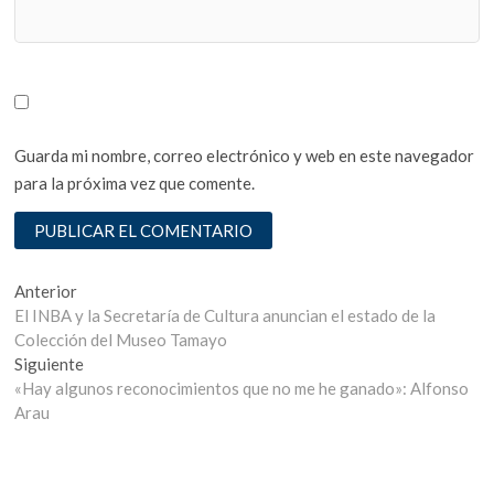
Guarda mi nombre, correo electrónico y web en este navegador
para la próxima vez que comente.
Navegación
Entrada
Anterior
anterior:
El INBA y la Secretaría de Cultura anuncian el estado de la
de
Colección del Museo Tamayo
entradas
Entrada
Siguiente
siguiente:
«Hay algunos reconocimientos que no me he ganado»: Alfonso
Arau