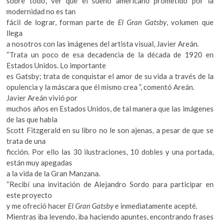
sobre todo, ver que el sueño americano prometido por la
k
modernidad no es tan
o
fácil de lograr, forman parte de
El Gran Gatsby
, volumen que
p
llega
e
a nosotros con las imágenes del artista visual, Javier Areán.
n
“Trata un poco de esa decadencia de la década de 1920 en
Estados Unidos. Lo importante
es Gatsby; trata de conquistar el amor de su vida a través de la
opulencia y la máscara que él mismo crea ”, comentó Areán.
Javier Areán vivió por
muchos años en Estados Unidos, de tal manera que las imágenes
de las que habla
Scott Fitzgerald en su libro no le son ajenas, a pesar de que se
trata de una
ficción. Por ello las 30 ilustraciones, 10 dobles y una portada,
están muy apegadas
a la vida de la Gran Manzana.
“Recibí una invitación de Alejandro Sordo para participar en
este proyecto
y me ofreció hacer
El Gran Gatsby
e inmediatamente acepté.
Mientras iba leyendo, iba haciendo apuntes, encontrando frases