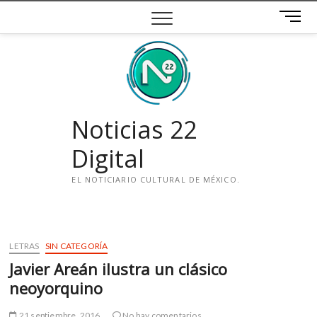
Saltar
B
al
o
contenido
t
ó
n
d
e
Noticias 22
m
e
Digital
n
ú
EL NOTICIARIO CULTURAL DE MÉXICO.
i
n
s
LETRAS
SIN CATEGORÍA
t
Javier Areán ilustra un clásico
a
g
neoyorquino
r
a
21 septiembre, 2016
No hay comentarios