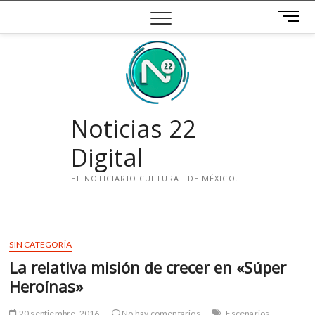
Saltar
B
al
o
contenido
t
ó
n
d
e
Noticias 22
m
e
Digital
n
ú
EL NOTICIARIO CULTURAL DE MÉXICO.
i
n
s
SIN CATEGORÍA
t
La relativa misión de crecer en «Súper
a
g
Heroínas»
r
a
20 septiembre, 2016
No hay comentarios
Escenarios