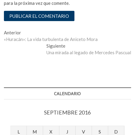
para la próxima vez que comente.
Navegación
Entrada
Anterior
anterior:
«Huracán»: La vida turbulenta de Aniceto Mora
de
Entrada
Siguiente
entradas
siguiente:
Una mirada al legado de Mercedes Pascual
CALENDARIO
SEPTIEMBRE 2016
L
M
X
J
V
S
D