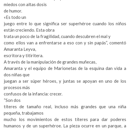
k
miedos con altas dosis
o
de humor.
p
«Es todo un
e
juego entre lo que significa ser superhéroe cuando los niños
n
están creciendo. Esta obra
trata un poco de la fragilidad, cuando descubren el mal y
como ellos van a enfrentarse a eso con y sin papás”, comentó
Amaranta Leyva,
escritora y titiritera.
A través de la manipulación de grandes muñecas,
Amaranta y el equipo de Marionetas de la esquina dan vida a
dos niñas que
juegan a ser súper héroes, y juntas se apoyan en uno de los
procesos más
confusos de la infancia: crecer.
“Son dos
títeres de tamaño real, incluso más grandes que una niña
pequeña, trabajamos
mucho los movimientos de estos títeres para dar poderes
humanos y de un superhéroe. La pieza ocurre en un parque, a