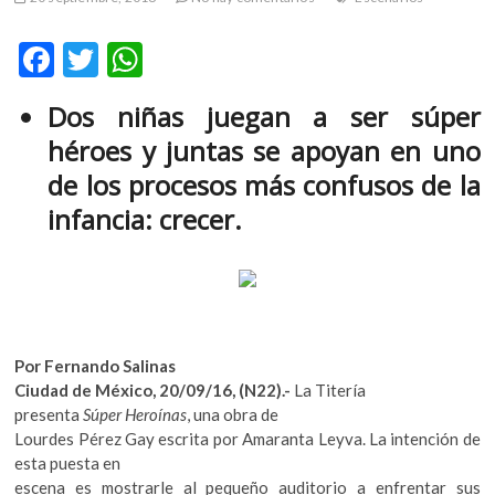
m
v
F
T
W
o
ac
w
h
l
Dos niñas juegan a ser súper
g
e
itt
at
e
héroes y juntas se apoyan en uno
b
er
s
r
de los procesos más confusos de la
s
o
A
infancia: crecer.
k
o
p
o
k
p
p
e
n
v
o
Por Fernando Salinas
l
Ciudad de México, 20/09/16, (N22).-
La Titería
g
presenta
Súper Heroínas
, una obra de
e
Lourdes Pérez Gay escrita por Amaranta Leyva. La intención de
r
esta puesta en
s
escena es mostrarle al pequeño auditorio a enfrentar sus