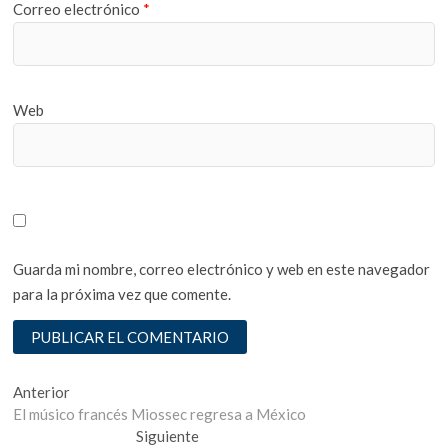
Correo electrónico
*
Web
Guarda mi nombre, correo electrónico y web en este navegador
para la próxima vez que comente.
Navegación
Entrada
Anterior
anterior:
El músico francés Miossec regresa a México
de
Entrada
Siguiente