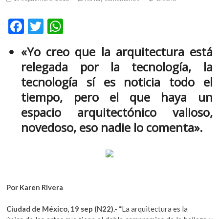
m
v
F
T
W
o
ac
w
h
l
«Yo creo que la arquitectura está
g
e
itt
at
e
relegada por la tecnología, la
b
er
s
r
tecnología sí es noticia todo el
s
o
A
tiempo, pero el que haya un
k
o
p
o
espacio arquitectónico valioso,
k
p
p
novedoso, eso nadie lo comenta».
e
n
v
o
l
g
Por Karen Rivera
e
r
Ciudad de México, 19 sep (N22).- “
La arquitectura es la
s