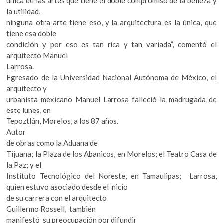
única de las artes que tiene el doble compromiso de la belleza y
k
la utilidad,
o
ninguna otra arte tiene eso, y la arquitectura es la única, que
p
tiene esa doble
e
condición y por eso es tan rica y tan variada”, comentó el
n
arquitecto Manuel
Larrosa.
Egresado de la Universidad Nacional Autónoma de México, el
arquitecto y
urbanista mexicano Manuel Larrosa falleció la madrugada de
este lunes, en
Tepoztlán, Morelos, a los 87 años.
Autor
de obras como la Aduana de
Tijuana; la Plaza de los Abanicos, en Morelos; el Teatro Casa de
la Paz; y el
Instituto Tecnológico del Noreste, en Tamaulipas; Larrosa,
quien estuvo asociado desde el inicio
de su carrera con el arquitecto
Guillermo Rossell, también
manifestó su preocupación por difundir