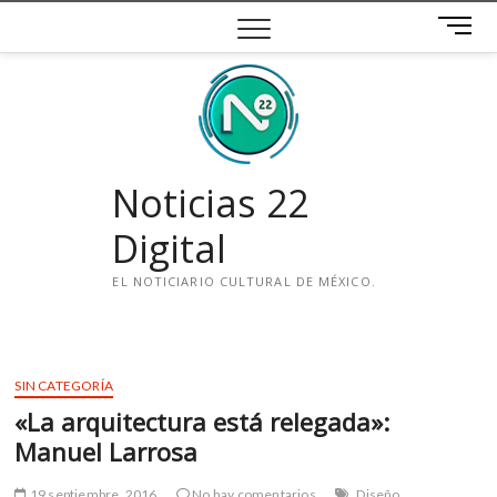
Saltar
B
al
o
contenido
t
ó
n
d
e
Noticias 22
m
e
Digital
n
ú
EL NOTICIARIO CULTURAL DE MÉXICO.
i
n
s
SIN CATEGORÍA
t
«La arquitectura está relegada»:
a
g
Manuel Larrosa
r
a
19 septiembre, 2016
No hay comentarios
Diseño