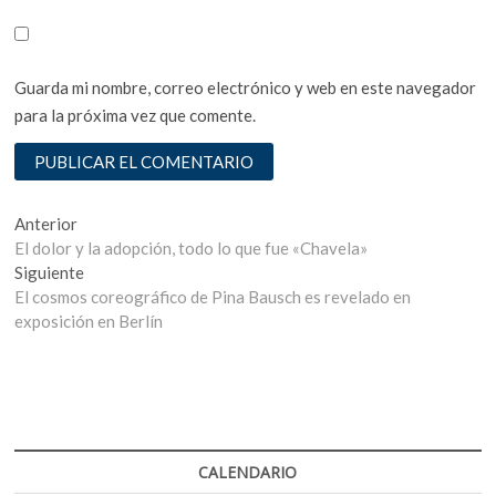
Guarda mi nombre, correo electrónico y web en este navegador
para la próxima vez que comente.
Navegación
Entrada
Anterior
anterior:
El dolor y la adopción, todo lo que fue «Chavela»
de
Entrada
Siguiente
entradas
siguiente:
El cosmos coreográfico de Pina Bausch es revelado en
exposición en Berlín
CALENDARIO