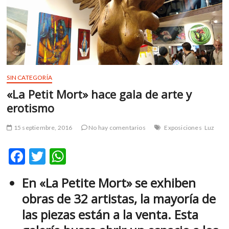
m
v
o
l
g
e
r
SIN CATEGORÍA
s
«La Petit Mort» hace gala de arte y
k
erotismo
o
p
15 septiembre, 2016
No hay comentarios
Exposiciones
Luz
e
n
F
T
W
v
o
ac
w
h
l
En «La Petite Mort» se exhiben
e
itt
at
g
obras de 32 artistas, la mayoría de
e
b
er
s
las piezas están a la venta. Esta
r
o
A
s