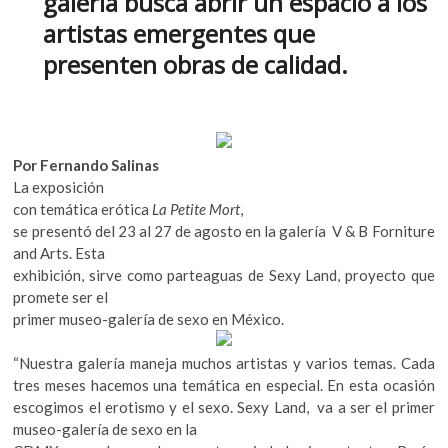
galería busca abrir un espacio a los
o
p
k
artistas emergentes que
o
k
p
p
presenten obras de calidad.
e
n
Por Fernando Salinas
La exposición
con temática erótica
La Petite Mort
,
se presentó del 23 al 27 de agosto en la galería V & B Forniture
and Arts. Esta
exhibición, sirve como parteaguas de Sexy Land, proyecto que
promete ser el
primer museo-galería de sexo en México.
“Nuestra galería maneja muchos artistas y varios temas. Cada
tres meses hacemos una temática en especial. En esta ocasión
escogimos el erotismo y el sexo. Sexy Land, va a ser el primer
museo-galería de sexo en la