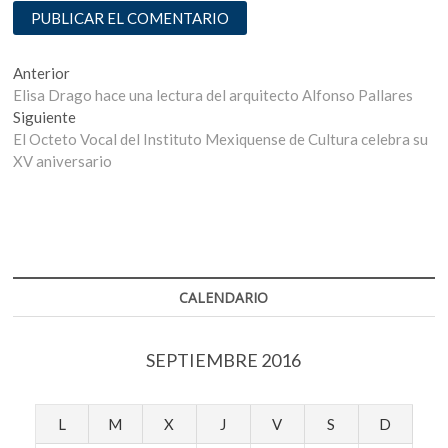
Navegación
Entrada
Anterior
anterior:
Elisa Drago hace una lectura del arquitecto Alfonso Pallares
de
Entrada
Siguiente
entradas
siguiente:
El Octeto Vocal del Instituto Mexiquense de Cultura celebra su
XV aniversario
CALENDARIO
SEPTIEMBRE 2016
L
M
X
J
V
S
D