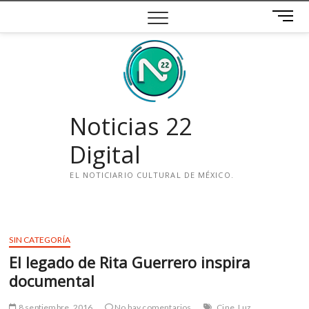
Saltar
B
al
o
contenido
t
ó
n
d
e
Noticias 22
m
e
Digital
n
ú
EL NOTICIARIO CULTURAL DE MÉXICO.
i
n
s
SIN CATEGORÍA
t
El legado de Rita Guerrero inspira
a
g
documental
r
a
8 septiembre, 2016
No hay comentarios
Cine
Luz