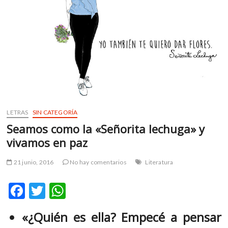
m
v
o
l
g
e
r
s
k
o
LETRAS
SIN CATEGORÍA
p
Seamos como la «Señorita lechuga» y
e
vivamos en paz
n
v
21 junio, 2016
No hay comentarios
Literatura
o
l
F
T
W
g
e
ac
w
h
r
«¿Quién es ella? Empecé a pensar
e
itt
at
s