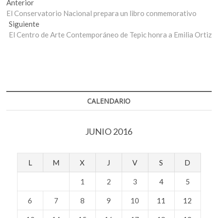
Navegación
Entrada
Anterior
anterior:
El Conservatorio Nacional prepara un libro conmemorativo
de
Entrada
Siguiente
entradas
siguiente:
El Centro de Arte Contemporáneo de Tepic honra a Emilia Ortiz
CALENDARIO
JUNIO 2016
L
M
X
J
V
S
D
1
2
3
4
5
6
7
8
9
10
11
12