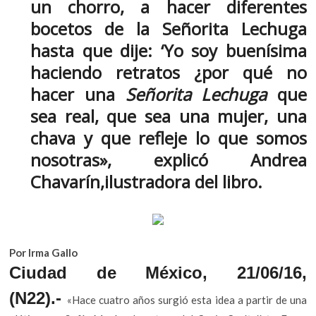
un chorro, a hacer diferentes
k
b
er
s
o
bocetos de la Señorita Lechuga
o
A
p
hasta que dije: ‘Yo soy buenísima
e
o
p
haciendo retratos ¿por qué no
n
k
p
hacer una
Señorita Lechuga
que
sea real, que sea una mujer, una
chava y que refleje lo que somos
nosotras», explicó Andrea
Chavarín,ilustradora del libro.
Por Irma Gallo
Ciudad de México, 21/06/16,
(N22).-
«Hace cuatro años surgió esta idea a partir de una