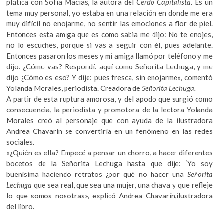
plática con Sofía Macías, la autora del
Cerdo Capitalista.
Es un
tema muy personal, yo estaba en una relación en donde me era
muy difícil no enojarme, no sentir las emociones a flor de piel.
Entonces esta amiga que es como sabia me dijo: No te enojes,
no lo escuches, porque si vas a seguir con él, pues adelante.
Entonces pasaron los meses y mi amiga llamó por teléfono y me
dijo: ¿Cómo vas? Respondí: aquí como Señorita Lechuga, y me
dijo ¿Cómo es eso? Y dije: pues fresca, sin enojarme», comentó
Yolanda Morales, periodista. Creadora de
Señorita Lechuga.
A partir de esta ruptura amorosa, y del apodo que surgió como
consecuencia, la periodista y promotora de la lectora Yolanda
Morales creó al personaje que con ayuda de la ilustradora
Andrea Chavarín se convertiría en un fenómeno en las redes
sociales.
«¿Quién es ella? Empecé a pensar un chorro, a hacer diferentes
bocetos de la Señorita Lechuga hasta que dije: ‘Yo soy
buenísima haciendo retratos ¿por qué no hacer una
Señorita
Lechuga
que sea real, que sea una mujer, una chava y que refleje
lo que somos nosotras», explicó Andrea Chavarín,ilustradora
del libro.