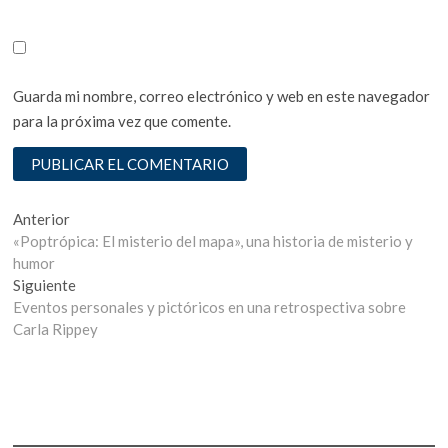
Guarda mi nombre, correo electrónico y web en este navegador
para la próxima vez que comente.
Navegación
Entrada
Anterior
anterior:
«Poptrópica: El misterio del mapa», una historia de misterio y
de
humor
entradas
Entrada
Siguiente
siguiente:
Eventos personales y pictóricos en una retrospectiva sobre
Carla Rippey