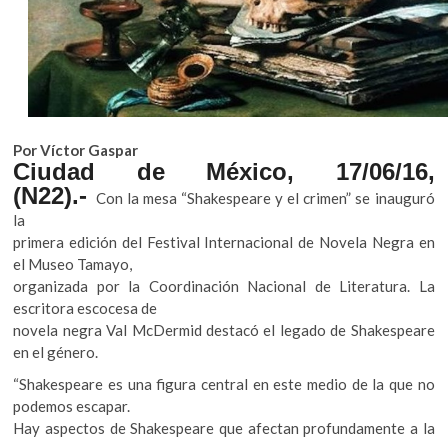
k
o
p
e
n
Por Víctor Gaspar
Ciudad de México, 17/06/16,
(N22).-
Con la mesa “Shakespeare y el crimen” se inauguró
la
primera edición del Festival Internacional de Novela Negra en
el Museo Tamayo,
organizada por la Coordinación Nacional de Literatura. La
escritora escocesa de
novela negra Val McDermid destacó el legado de Shakespeare
en el género.
“Shakespeare es una figura central en este medio de la que no
podemos escapar.
Hay aspectos de Shakespeare que afectan profundamente a la