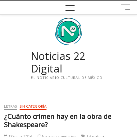
Saltar
B
al
o
contenido
t
ó
n
d
e
Noticias 22
m
e
Digital
n
ú
EL NOTICIARIO CULTURAL DE MÉXICO.
i
n
s
LETRAS
SIN CATEGORÍA
t
¿Cuánto crimen hay en la obra de
a
g
Shakespeare?
r
a
17 junio, 2016
No hay comentarios
Literatura