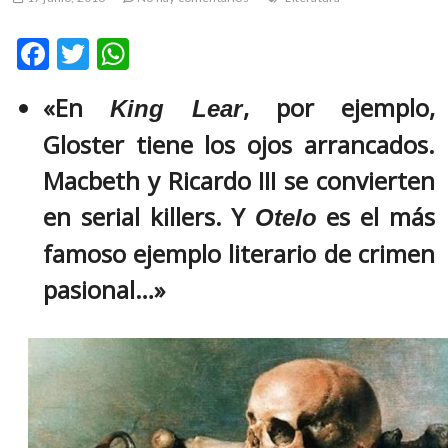
m
v
F
T
W
o
ac
w
h
l
«En
, por ejemplo,
King Lear
g
e
itt
at
e
Gloster tiene los ojos arrancados.
b
er
s
r
s
o
A
Macbeth y Ricardo III se convierten
k
o
p
en serial killers. Y
es el más
Otelo
o
k
p
p
famoso ejemplo literario de crimen
e
n
pasional…»
v
o
l
g
e
r
s