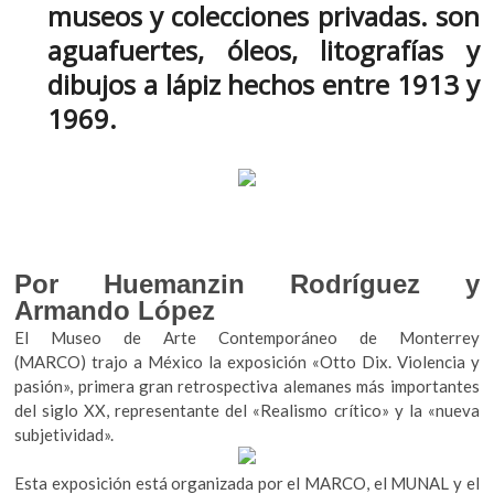
museos y colecciones privadas. son
k
o
A
o
aguafuertes, óleos, litografías y
o
p
p
dibujos a lápiz hechos entre 1913 y
e
k
p
n
1969.
Por Huemanzin Rodríguez y
Armando López
El Museo de Arte Contemporáneo de Monterrey
(MARCO) trajo a México la exposición «Otto Dix. Violencia y
pasión», primera gran retrospectiva alemanes más importantes
del siglo XX, representante del «Realismo crítico» y la «nueva
subjetividad».
Esta exposición está organizada por el MARCO, el MUNAL y el