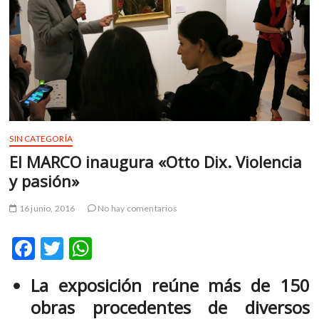
m
v
o
l
g
e
r
s
k
SIN CATEGORÍA
o
El MARCO inaugura «Otto Dix. Violencia
p
y pasión»
e
n
16 junio, 2016
No hay comentarios
v
o
F
T
W
l
g
ac
w
h
e
La exposición reúne más de 150
e
itt
at
r
obras procedentes de diversos
b
er
s
s