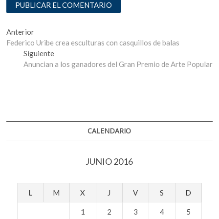
Navegación
Entrada
Anterior
anterior:
Federico Uribe crea esculturas con casquillos de balas
de
Entrada
Siguiente
entradas
siguiente:
Anuncian a los ganadores del Gran Premio de Arte Popular
CALENDARIO
JUNIO 2016
L
M
X
J
V
S
D
1
2
3
4
5