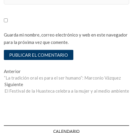
Guarda mi nombre, correo electrónico y web en este navegador
para la próxima vez que comente.
Navegación
Entrada
Anterior
anterior:
“La tradición oral es para el ser humano”: Marconio Vázquez
de
Entrada
Siguiente
entradas
siguiente:
El Festival de la Huasteca celebra a la mujer y al medio ambiente
CALENDARIO