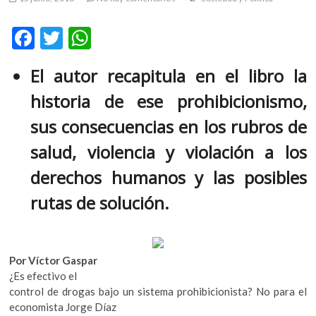
m
v
F
T
W
o
ac
w
h
l
El autor recapitula en el libro la
g
e
itt
at
e
historia de ese prohibicionismo,
b
er
s
r
s
o
A
sus consecuencias en los rubros de
k
o
p
salud, violencia y violación a los
o
k
p
p
derechos humanos y las posibles
e
rutas de solución.
n
v
o
l
g
Por Víctor Gaspar
e
¿Es efectivo el
r
control de drogas bajo un sistema prohibicionista? No para el
s
economista Jorge Díaz