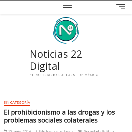
Saltar
B
al
o
contenido
t
ó
n
d
e
Noticias 22
m
e
Digital
n
ú
EL NOTICIARIO CULTURAL DE MÉXICO.
i
n
s
SIN CATEGORÍA
t
El prohibicionismo a las drogas y los
a
g
problemas sociales colaterales
r
a
15 junio, 2016
No hay comentarios
Sociedad y Política