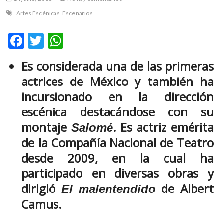
m
Artes Escénicas
Escenarios
v
o
F
T
W
l
ac
w
h
g
e
Es considerada una de las primeras
e
itt
at
r
actrices de México y también ha
b
er
s
s
incursionado en la dirección
k
o
A
o
escénica destacándose con su
o
p
p
montaje
. Es actriz emérita
Salomé
e
k
p
n
de la Compañía Nacional de Teatro
v
desde 2009, en la cual ha
o
participado en diversas obras y
l
g
dirigió
de Albert
El malentendido
e
Camus.
r
s