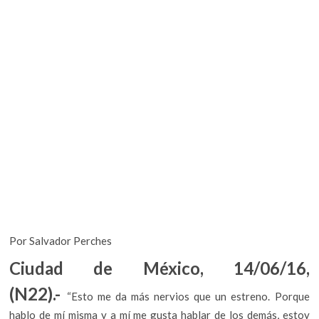
k
o
p
e
n
Por Salvador Perches
Ciudad de México, 14/06/16,
(N22).-
“Esto me da más nervios que un estreno. Porque
hablo de mí misma y a mí me gusta hablar de los demás, estoy