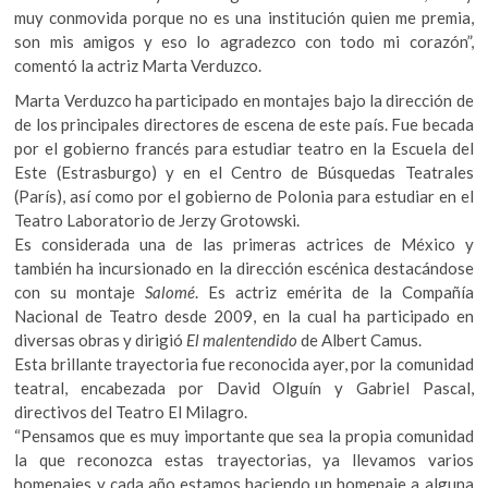
muy conmovida porque no es una institución quien me premia,
son mis amigos y eso lo agradezco con todo mi corazón”,
comentó la actriz Marta Verduzco.
Marta Verduzco ha participado en montajes bajo la dirección de
de los principales directores de escena de este país. Fue becada
por el gobierno francés para estudiar teatro en la Escuela del
Este (Estrasburgo) y en el Centro de Búsquedas Teatrales
(París), así como por el gobierno de Polonia para estudiar en el
Teatro Laboratorio de Jerzy Grotowski.
Es considerada una de las primeras actrices de México y
también ha incursionado en la dirección escénica destacándose
con su montaje
Salomé
. Es actriz emérita de la Compañía
Nacional de Teatro desde 2009, en la cual ha participado en
diversas obras y dirigió
El malentendido
de Albert Camus.
Esta brillante trayectoria fue reconocida ayer, por la comunidad
teatral, encabezada por David Olguín y Gabriel Pascal,
directivos del Teatro El Milagro.
“Pensamos que es muy importante que sea la propia comunidad
la que reconozca estas trayectorias, ya llevamos varios
homenajes y cada año estamos haciendo un homenaje a alguna