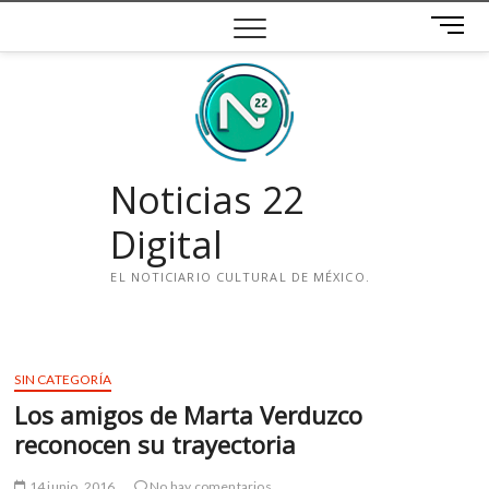
Saltar
B
al
o
contenido
t
ó
n
d
e
Noticias 22
m
e
Digital
n
ú
EL NOTICIARIO CULTURAL DE MÉXICO.
i
n
s
SIN CATEGORÍA
t
Los amigos de Marta Verduzco
a
g
reconocen su trayectoria
r
a
14 junio, 2016
No hay comentarios