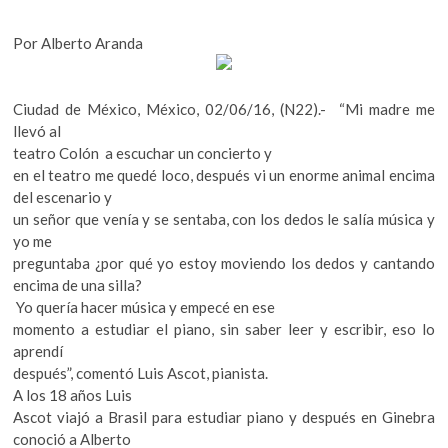
k
o
Por Alberto Aranda
p
e
n
Ciudad de México, México, 02/06/16, (N22).- “Mi madre me
llevó al
teatro Colón a escuchar un concierto y
en el teatro me quedé loco, después vi un enorme animal encima
del escenario y
un señor que venía y se sentaba, con los dedos le salía música y
yo me
preguntaba ¿por qué yo estoy moviendo los dedos y cantando
encima de una silla?
Yo quería hacer música y empecé en ese
momento a estudiar el piano, sin saber leer y escribir, eso lo
aprendí
después”, comentó Luis Ascot, pianista.
A los 18 años Luis
Ascot viajó a Brasil para estudiar piano y después en Ginebra
conoció a Alberto