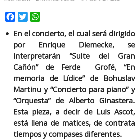
m
v
F
T
W
o
ac
w
h
l
En el concierto, el cual será dirigido
g
e
itt
at
e
por Enrique Diemecke, se
b
er
s
r
s
o
A
interpretarán “Suite del Gran
k
o
p
Cañón” de Ferde Grofé, “En
o
k
p
p
memoria de Lídice” de Bohuslav
e
Martinu y “Concierto para piano” y
n
v
“Orquesta” de Alberto Ginastera.
o
l
Esta pieza, a decir de Luis Ascot,
g
está llena de matices, de contrata
e
r
tiempos y compases diferentes.
s