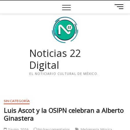
Saltar
B
al
o
contenido
t
ó
n
d
e
Noticias 22
m
e
Digital
n
ú
EL NOTICIARIO CULTURAL DE MÉXICO.
i
n
s
SIN CATEGORÍA
t
Luis Ascot y la OSIPN celebran a Alberto
a
g
Ginastera
r
a
2 junio, 2016
No hay comentarios
Melomanía
Música