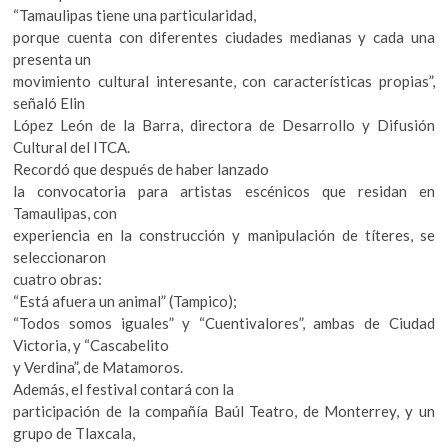
k
“Tamaulipas tiene una particularidad,
o
porque cuenta con diferentes ciudades medianas y cada una
p
presenta un
e
movimiento cultural interesante, con características propias”,
n
señaló Elin
López León de la Barra, directora de Desarrollo y Difusión
Cultural del ITCA.
Recordó que después de haber lanzado
la convocatoria para artistas escénicos que residan en
Tamaulipas, con
experiencia en la construcción y manipulación de títeres, se
seleccionaron
cuatro obras:
“Está afuera un animal” (Tampico);
“Todos somos iguales” y “Cuentivalores”, ambas de Ciudad
Victoria, y “Cascabelito
y Verdina”, de Matamoros.
Además, el festival contará con la
participación de la compañía Baúl Teatro, de Monterrey, y un
grupo de Tlaxcala,