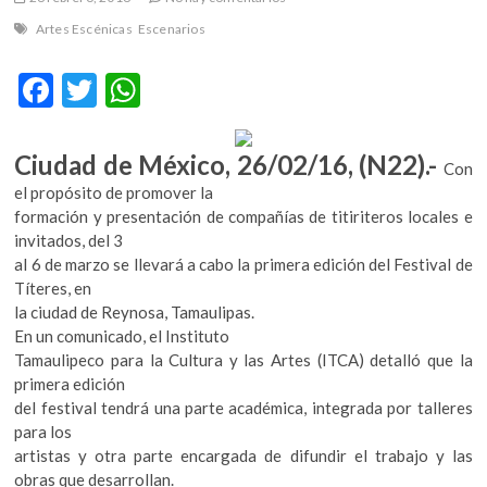
m
Artes Escénicas
Escenarios
v
o
F
T
W
l
ac
w
h
g
e
e
itt
at
Ciudad de México, 26/02/16, (N22).-
r
Con
b
er
s
s
el propósito de promover la
k
formación y presentación de compañías de titiriteros locales e
o
A
o
invitados, del 3
o
p
p
al 6 de marzo se llevará a cabo la primera edición del Festival de
e
k
p
Títeres, en
n
la ciudad de Reynosa, Tamaulipas.
v
En un comunicado, el Instituto
o
Tamaulipeco para la Cultura y las Artes (ITCA) detalló que la
l
primera edición
g
del festival tendrá una parte académica, integrada por talleres
e
para los
r
artistas y otra parte encargada de difundir el trabajo y las
s
obras que desarrollan.