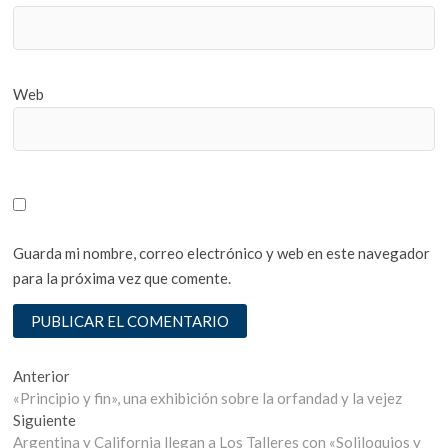
Web
Guarda mi nombre, correo electrónico y web en este navegador
para la próxima vez que comente.
Navegación
Entrada
Anterior
anterior:
«Principio y fin», una exhibición sobre la orfandad y la vejez
de
Entrada
Siguiente
entradas
siguiente:
Argentina y California llegan a Los Talleres con «Soliloquios y