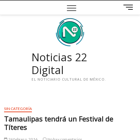
Saltar
B
al
o
contenido
t
ó
n
d
e
Noticias 22
m
e
Digital
n
ú
EL NOTICIARIO CULTURAL DE MÉXICO.
i
n
s
SIN CATEGORÍA
t
Tamaulipas tendrá un Festival de
a
g
Títeres
r
a
26 febrero, 2016
No hay comentarios