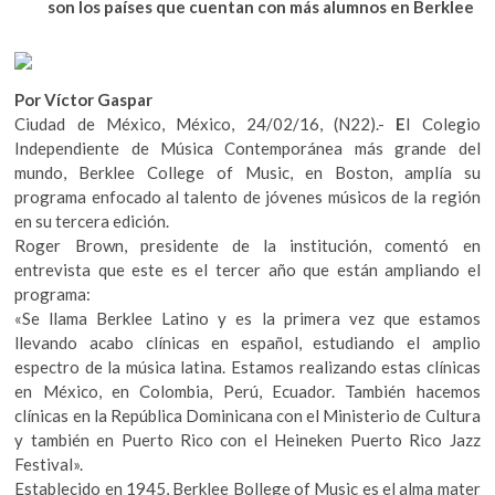
e
itt
at
son los países que cuentan con más alumnos en Berklee
k
b
er
s
o
p
o
A
e
o
p
Por Víctor Gaspar
n
Ciudad de México, México, 24/02/16, (N22).-
E
l Colegio
k
p
Independiente de Música Contemporánea más grande del
mundo, Berklee College of Music, en Boston, amplía su
programa enfocado al talento de jóvenes músicos de la región
en su tercera edición.
Roger Brown, presidente de la institución, comentó en
entrevista que este es el tercer año que están ampliando el
programa:
«Se llama Berklee Latino y es la primera vez que estamos
llevando acabo clínicas en español, estudiando el amplio
espectro de la música latina. Estamos realizando estas clínicas
en México, en Colombia, Perú, Ecuador. También hacemos
clínicas en la República Dominicana con el Ministerio de Cultura
y también en Puerto Rico con el Heineken Puerto Rico Jazz
Festival».
Establecido en 1945, Berklee Bollege of Music es el alma mater