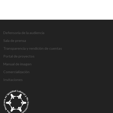
Defensoría de la audiencia
Sala de prensa
Transparencia y rendición de cuentas
Portal de proyectos
Manual de imagen
Comercialización
Invitaciones
g
g
1
s
1
1
h
1
a
D
j
M
d
h
A
a
a
x
ü
x
x
a
x
n
e
o
a
e
o
t
z
z
b
p
b
b
l
b
t
n
j
r
n
ş
a
i
i
e
e
e
e
k
e
a
e
o
s
e
g
ş
a
a
t
r
t
t
a
t
l
m
b
b
m
e
e