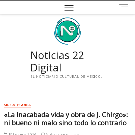
Saltar
B
al
o
contenido
t
ó
n
d
e
Noticias 22
m
e
Digital
n
ú
EL NOTICIARIO CULTURAL DE MÉXICO.
i
n
s
SIN CATEGORÍA
t
«La inacabada vida y obra de J. Chirgo»:
a
g
ni bueno ni malo sino todo lo contrario
r
a
18 febrero, 2016
No hay comentarios