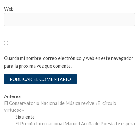
Web
Guarda mi nombre, correo electrónico y web en este navegador
para la próxima vez que comente.
Navegación
Entrada
Anterior
anterior:
El Conservatorio Nacional de Música revive «El círculo
de
virtuoso»
entradas
Entrada
Siguiente
siguiente:
El Premio Internacional Manuel Acuña de Poesía te espera