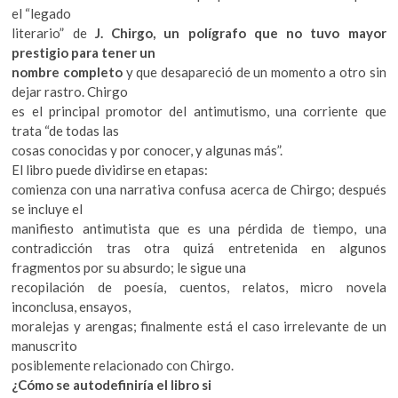
k
el “legado
o
literario” de
J. Chirgo, un polígrafo que no tuvo mayor
p
prestigio para tener un
e
nombre completo
y que desapareció de un momento a otro sin
n
dejar rastro. Chirgo
es el principal promotor del antimutismo, una corriente que
trata “de todas las
cosas conocidas y por conocer, y algunas más”.
El libro puede dividirse en etapas:
comienza con una narrativa confusa acerca de Chirgo; después
se incluye el
manifiesto antimutista que es una pérdida de tiempo, una
contradicción tras otra quizá entretenida en algunos
fragmentos por su absurdo; le sigue una
recopilación de poesía, cuentos, relatos, micro novela
inconclusa, ensayos,
moralejas y arengas; finalmente está el caso irrelevante de un
manuscrito
posiblemente relacionado con Chirgo.
¿Cómo se autodefiniría el libro si