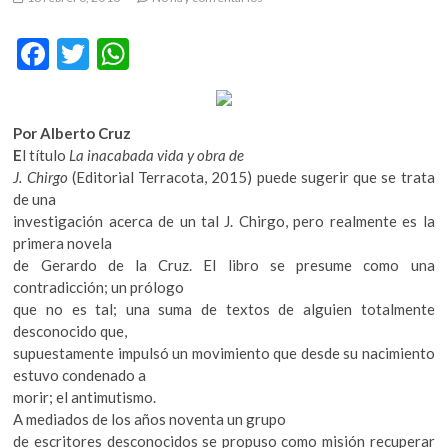
m
v
F
T
W
o
ac
w
h
l
g
e
itt
at
e
Por Alberto Cruz
b
er
s
r
E
l título
La inacabada vida y obra de
s
o
A
J. Chirgo
(Editorial Terracota, 2015) puede sugerir que se trata
k
de una
o
p
o
investigación acerca de un tal J. Chirgo, pero realmente es la
k
p
p
primera novela
e
de Gerardo de la Cruz. El libro se presume como una
n
contradicción; un prólogo
v
que no es tal; una suma de textos de alguien totalmente
o
desconocido que,
l
supuestamente impulsó un movimiento que desde su nacimiento
g
estuvo condenado a
e
morir; el antimutismo.
r
A mediados de los años noventa un grupo
s
de escritores desconocidos se propuso como misión recuperar