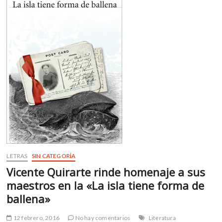
m
v
o
l
g
e
r
s
k
o
p
e
n
v
LETRAS
SIN CATEGORÍA
o
Vicente Quirarte rinde homenaje a sus
l
maestros en la «La isla tiene forma de
g
e
ballena»
r
s
12 febrero, 2016
No hay comentarios
Literatura