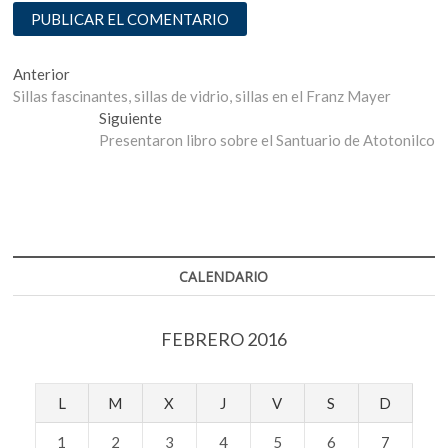
Navegación
Entrada
Anterior
anterior:
Sillas fascinantes, sillas de vidrio, sillas en el Franz Mayer
de
Entrada
Siguiente
entradas
siguiente:
Presentaron libro sobre el Santuario de Atotonilco
CALENDARIO
FEBRERO 2016
L
M
X
J
V
S
D
1
2
3
4
5
6
7