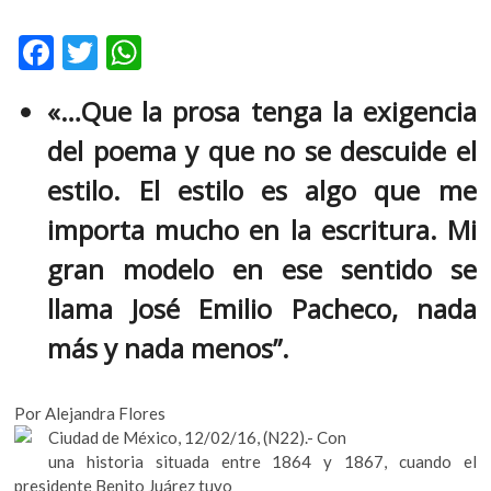
k
o
F
T
W
p
ac
w
h
e
«…Que la prosa tenga la exigencia
n
e
itt
at
del poema y que no se descuide el
b
er
s
o
A
estilo. El estilo es algo que me
o
p
importa mucho en la escritura. Mi
k
p
gran modelo en ese sentido se
llama José Emilio Pacheco, nada
más y nada menos”.
Por Alejandra Flores
Ciudad de México, 12/02/16, (N22).- Con
una historia situada entre 1864 y 1867, cuando el
presidente Benito Juárez tuvo