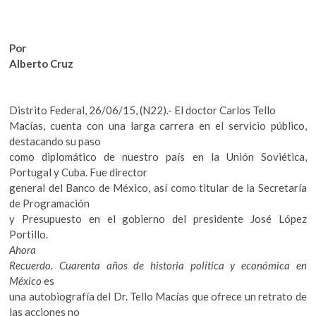
o
p
k
o
k
p
p
Por
e
Alberto Cruz
n
Distrito Federal, 26/06/15, (N22).- El doctor Carlos Tello
Macías, cuenta con una larga carrera en el servicio público,
destacando su paso
como diplomático de nuestro país en la Unión Soviética,
Portugal y Cuba. Fue director
general del Banco de México, así como titular de la Secretaría
de Programación
y Presupuesto en el gobierno del presidente José López
Portillo.
Ahora
Recuerdo. Cuarenta años de historia política y económica en
México
es
una autobiografía del Dr. Tello Macías que ofrece un retrato de
las acciones no