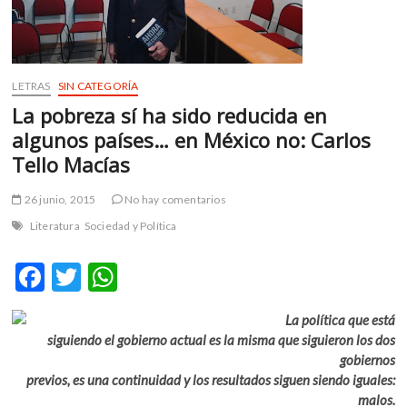
m
v
o
l
LETRAS
SIN CATEGORÍA
g
La pobreza sí ha sido reducida en
e
algunos países… en México no: Carlos
r
s
Tello Macías
k
o
26 junio, 2015
No hay comentarios
p
Literatura
Sociedad y Política
e
n
F
T
W
v
o
ac
w
h
l
La política que está
e
itt
at
g
siguiendo el gobierno actual es la misma que siguieron los dos
b
er
s
e
gobiernos
r
previos, es una continuidad y los resultados siguen siendo iguales:
o
A
s
malos.