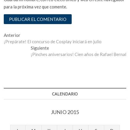
para la próxima vez que comente.
Navegación
Entrada
Anterior
anterior:
¡Prepárate! El concurso de Cosplay iniciará en julio
de
Entrada
Siguiente
entradas
siguiente:
¡Pinches aniversarios! Cien años de Rafael Bernal
CALENDARIO
JUNIO 2015