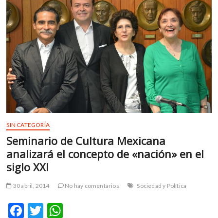
m
v
o
l
g
e
r
s
k
o
p
SIN CATEGORÍA
e
n
Seminario de Cultura Mexicana
v
analizará el concepto de «nación» en el
o
siglo XXI
l
g
30 abril, 2014
No hay comentarios
Sociedad y Política
e
r
F
T
W
s