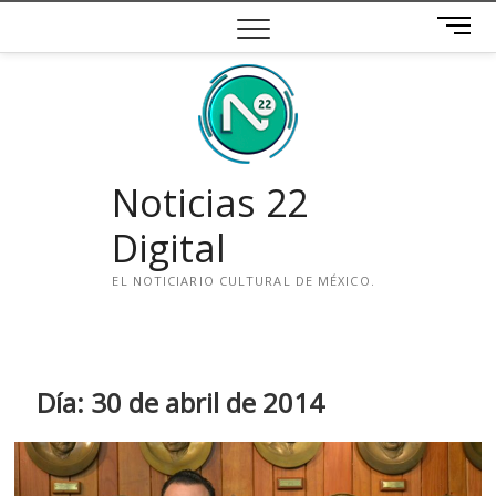
Saltar
B
al
o
contenido
t
ó
n
d
e
Noticias 22
m
e
Digital
n
ú
EL NOTICIARIO CULTURAL DE MÉXICO.
i
n
s
t
Día:
30 de abril de 2014
a
g
r
a