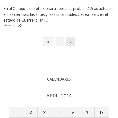
ac
w
h
k
o
En el Coloquio se reflexionará sobre las problemáticas actuales
e
itt
at
p
en las ciencias, las artes y las humanidades. Se realizará en el
b
er
s
e
estado de Guerrero, ahí,…
Seminario
Ver más ...
n
o
A
de
Cultura
o
p
Navegación
Mexicana
Página
Página
Página
1
2
k
p
analizará
anterior
de
el
concepto
entradas
de
«nación»
en
el
siglo
CALENDARIO
XXI
ABRIL 2014
L
M
X
J
V
S
D