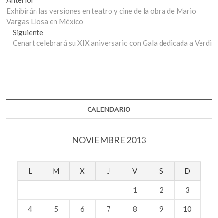
Navegación
anterior:
Exhibirán las versiones en teatro y cine de la obra de Mario
de
Vargas Llosa en México
entradas
Entrada
Siguiente
siguiente:
Cenart celebrará su XIX aniversario con Gala dedicada a Verdi
CALENDARIO
NOVIEMBRE 2013
L
M
X
J
V
S
D
1
2
3
4
5
6
7
8
9
10