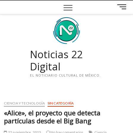
Saltar
B
al
o
contenido
t
ó
n
d
e
Noticias 22
m
e
Digital
n
ú
EL NOTICIARIO CULTURAL DE MÉXICO.
i
n
s
CIENCIA Y TECNOLOGÍA
SIN CATEGORÍA
t
«Alice», el proyecto que detecta
a
g
partículas desde el Big Bang
r
a
22 noviembre, 2013
No hay comentarios
Ciencia