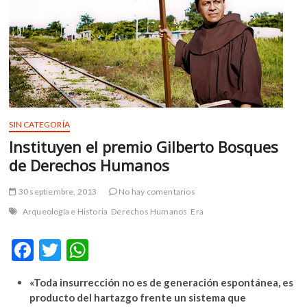
m
v
o
l
g
e
r
s
SIN CATEGORÍA
k
Instituyen el premio Gilberto Bosques
o
de Derechos Humanos
p
e
30 septiembre, 2013
No hay comentarios
n
v
Arqueología e Historia
Derechos Humanos
Era
o
l
F
T
W
g
ac
w
h
e
«Toda insurrección no es de generación espontánea, es
r
e
itt
at
producto del hartazgo frente un sistema que
s