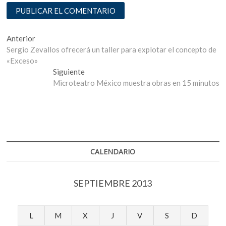
Navegación
Entrada
Anterior
anterior:
Sergio Zevallos ofrecerá un taller para explotar el concepto de
de
«Exceso»
entradas
Entrada
Siguiente
siguiente:
Microteatro México muestra obras en 15 minutos
CALENDARIO
SEPTIEMBRE 2013
L
M
X
J
V
S
D