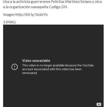
Una a la activista guerrerense Felicitas Martínez Solano y otra
a la organización oaxaqueña Codigo DH.
Imagen http://bit.ly/16alcYo
13MAG