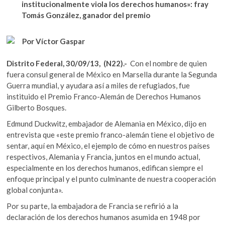
b
er
s
institucionalmente viola los derechos humanos»: fray
k
Tomás González, ganador del premio
o
o
A
p
o
p
e
Por Víctor Gaspar
n
k
p
Distrito Federal, 30/09/13, (N22).-
Con el nombre de quien
fuera consul general de México en Marsella durante la Segunda
Guerra mundial, y ayudara así a miles de refugiados, fue
instituido el Premio Franco-Alemán de Derechos Humanos
Gilberto Bosques.
Edmund Duckwitz, embajador de Alemania en México, dijo en
entrevista que «este premio franco-alemán tiene el objetivo de
sentar, aquí en México, el ejemplo de cómo en nuestros países
respectivos, Alemania y Francia, juntos en el mundo actual,
especialmente en los derechos humanos, edifican siempre el
enfoque principal y el punto culminante de nuestra cooperación
global conjunta».
Por su parte, la embajadora de Francia se refirió a la
declaración de los derechos humanos asumida en 1948 por