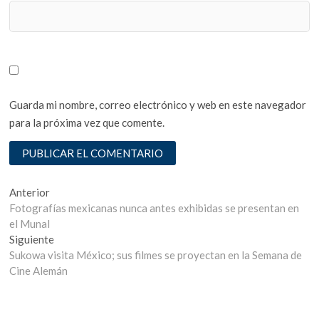
Guarda mi nombre, correo electrónico y web en este navegador
para la próxima vez que comente.
Navegación
Entrada
Anterior
anterior:
Fotografías mexicanas nunca antes exhibidas se presentan en
de
el Munal
entradas
Entrada
Siguiente
siguiente:
Sukowa visita México; sus filmes se proyectan en la Semana de
Cine Alemán