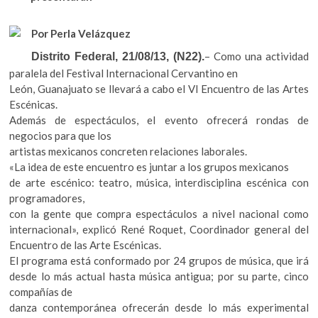
k
o
A
o
Por Perla Velázquez
p
o
p
e
– Como una actividad
Distrito Federal, 21/08/13, (N22).
k
p
n
paralela del Festival Internacional Cervantino en
León, Guanajuato se llevará a cabo el VI Encuentro de las Artes
Escénicas.
Además de espectáculos, el evento ofrecerá rondas de
negocios para que los
artistas mexicanos concreten relaciones laborales.
«La idea de este encuentro es juntar a los grupos mexicanos
de arte escénico: teatro, música, interdisciplina escénica con
programadores,
con la gente que compra espectáculos a nivel nacional como
internacional», explicó René Roquet, Coordinador general del
Encuentro de las Arte Escénicas.
El programa está conformado por 24 grupos de música, que irá
desde lo más actual hasta música antigua; por su parte, cinco
compañías de
danza contemporánea ofrecerán desde lo más experimental