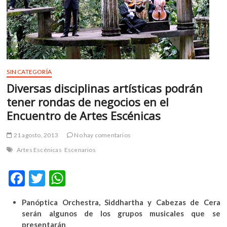
m
v
o
l
g
e
SIN CATEGORÍA
r
Diversas disciplinas artísticas podrán
s
k
tener rondas de negocios en el
o
Encuentro de Artes Escénicas
p
e
21 agosto, 2013
No hay comentarios
n
Artes Escénicas
Escenarios
v
o
F
T
W
l
g
ac
w
h
e
Panóptica Orchestra, Siddhartha y Cabezas de Cera
e
itt
at
r
serán algunos de los grupos musicales que se
s
b
er
s
presentarán