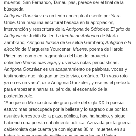
o
A
muertos. San Fernando, Tamaulipas, parece ser el final de la
k
o
p
búsqueda.
o
Antígona González
es un texto conceptual escrito por Sara
p
k
p
Uribe. Una máquina escritural basada en la apropiación,
e
intervención y reescritura de la
Antígona
de Sófocles;
El grito de
n
Antígona
de Judith Butler;
La tumba de Antígona
de María
Zambrano;
Antígona furiosa
de Griselda Gambaro;
Antígona o la
elección
de Marguerite Yourcenar;
Muerte
, poema de Harold
Pinter, así como en fragmentos del blog del proyecto
colectivo
Menos días aquí
, y diversas notas periodísticas
.
Antígona González
es un acaparamiento de palabras, voces y
testimonios que integran un texto vivo, orgánico. “Un vaso roto
ya no es un vaso”, dice Antígona González, y ése es el pretexto
para empezar a narrar su pérdida, el escenario de la
postcatástrofe.
“Aunque en México durante gran parte del siglo XX la poesía
estuvo más preocupada por la belleza y lo sagrado que por los
asuntos terrestres de la plaza pública, hay, ha habido, y sigue
habiendo una poesía cabalmente política. Azuzada por la guerra
calderonista que cuenta ya con algunas 80 mil muertes en su
haber, la nueva poesía política que se escribe en México