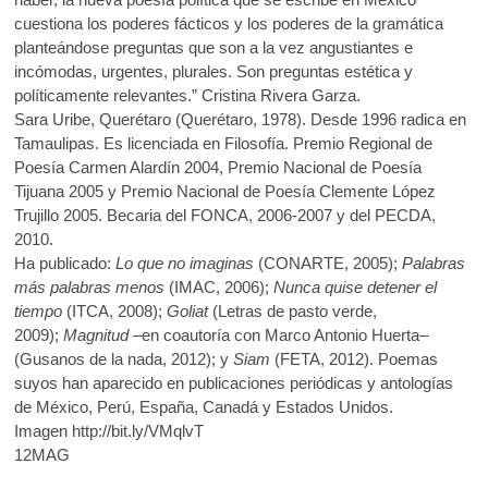
cuestiona los poderes fácticos y los poderes de la gramática
planteándose preguntas que son a la vez angustiantes e
incómodas, urgentes, plurales. Son preguntas estética y
políticamente relevantes.” Cristina Rivera Garza.
Sara Uribe, Querétaro (Querétaro, 1978). Desde 1996 radica en
Tamaulipas. Es licenciada en Filosofía. Premio Regional de
Poesía Carmen Alardín 2004, Premio Nacional de Poesía
Tijuana 2005 y Premio Nacional de Poesía Clemente López
Trujillo 2005. Becaria del FONCA, 2006-2007 y del PECDA,
2010.
Ha publicado:
Lo que no imaginas
(CONARTE, 2005);
Palabras
más palabras menos
(IMAC, 2006);
Nunca quise detener el
tiempo
(ITCA, 2008);
Goliat
(Letras de pasto verde,
2009);
Magnitud
–en coautoría con Marco Antonio Huerta–
(Gusanos de la nada, 2012); y
Siam
(FETA, 2012). Poemas
suyos han aparecido en publicaciones periódicas y antologías
de México, Perú, España, Canadá y Estados Unidos.
Imagen http://bit.ly/VMqlvT
12MAG