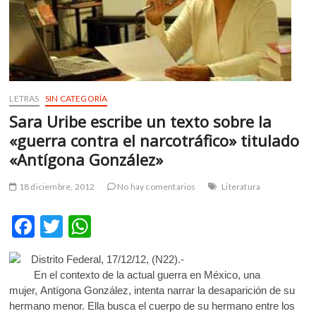
m
v
o
l
g
e
LETRAS
SIN CATEGORÍA
r
Sara Uribe escribe un texto sobre la
s
«guerra contra el narcotráfico» titulado
k
o
«Antígona González»
p
e
18 diciembre, 2012
No hay comentarios
Literatura
n
v
F
T
W
o
ac
w
h
l
Distrito Federal, 17/12/12, (N22).-
g
e
itt
at
En el contexto de la actual guerra en México, una
e
b
er
s
mujer, Antígona González, intenta narrar la desaparición de su
r
hermano menor. Ella busca el cuerpo de su hermano entre los
s