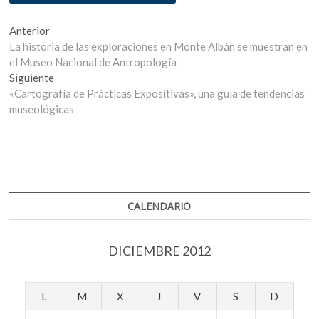
Navegación
Entrada
Anterior
anterior:
La historia de las exploraciones en Monte Albán se muestran en
de
el Museo Nacional de Antropología
entradas
Entrada
Siguiente
siguiente:
«Cartografía de Prácticas Expositivas», una guía de tendencias
museológicas
CALENDARIO
DICIEMBRE 2012
L
M
X
J
V
S
D