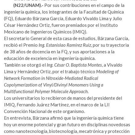
e
itt
at
k
(N22/UNAM).-
Por sus contribuciones en el campo de la
o
b
er
s
ingeniería química, los integrantes de la Facultad de Química
p
(FQ), Eduardo Bárzana García, Eduardo Vivaldo Lima y Julio
o
A
e
César Hernández Ortiz, fueron premiados por el Instituto
n
o
p
Mexicano de Ingenieros Químicos (IMIQ).
El secretario General de esta casa de estudios, Bárzana García,
k
p
recibió el Premio
Ing. Estanislao Ramírez Ruiz
, por su trayectoria
de 38 años de docencia en la FQ, y sus aportaciones a la
educación de excelencia en ingeniería química.
También se otorgó el
Ing. César O. Baptista Montes
, a Vivaldo
Lima y Hernández Ortiz, por el trabajo técnico
Modeling of
Network Formation in Nitroxide-Mediated Radical
Copolymerization of Vinyl/Divinyl Monomers Using a
Multifunctional Polymer Molecule Approach
.
Los universitarios lo recibieron de manos del presidente del
IMIQ, Fernando Juárez Martínez, en el marco de la LII
Convención Nacional de este organismo.
En entrevista, Bárzana afirmó que la ingeniería química tiene
hoy un enorme potencial y gran futuro en disciplinas novedosas
como nanotecnología, biotecnología, mecatrónica y protección