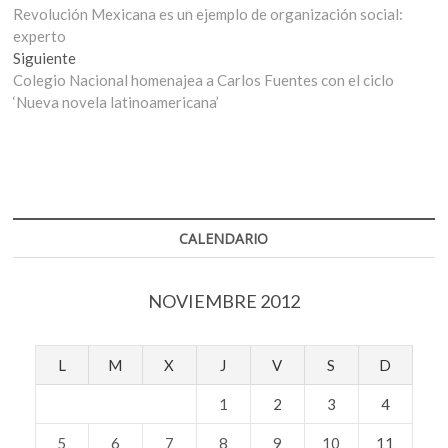
anterior:
Revolución Mexicana es un ejemplo de organización social:
de
experto
entradas
Entrada
Siguiente
siguiente:
Colegio Nacional homenajea a Carlos Fuentes con el ciclo
‘Nueva novela latinoamericana’
CALENDARIO
NOVIEMBRE 2012
L
M
X
J
V
S
D
1
2
3
4
5
6
7
8
9
10
11