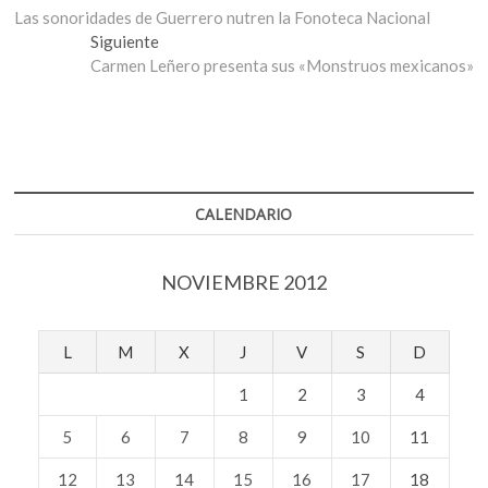
anterior:
Las sonoridades de Guerrero nutren la Fonoteca Nacional
de
Entrada
Siguiente
entradas
siguiente:
Carmen Leñero presenta sus «Monstruos mexicanos»
CALENDARIO
NOVIEMBRE 2012
L
M
X
J
V
S
D
1
2
3
4
5
6
7
8
9
10
11
12
13
14
15
16
17
18