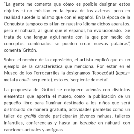
“La gente me comenta que cómo es posible designar estos
objetos si no existían en la época de los aztecas, pero en
realidad sucede lo mismo que con el español. En la época de la
Conquista tampoco existían en nuestro idioma dichos aparatos,
pero el náhuatl, al igual que el español, ha evolucionado. Se
trata de una lengua aglutinante con la que por medio de
conceptos combinados se pueden crear nuevas palabras”,
comenta ‘Gritón’.
Sobre el nombre de la exposición, el artista explicó que es un
ejemplo de la característica que menciona. Por estar en el
Museo de los Ferrocarriles la designamos Tepozcóatl (
=
tepoz
metal y
= serpiente), esto es, ‘serpiente de metal’.
cóatl
La propuesta de ‘Gritón’ se enriquece además con distintos
elementos que aporta el museo, como la publicación de un
pequeño libro para iluminar destinado a los niños que será
distribuido de manera gratuita, actividades paralelas como un
taller de
donde participarán jóvenes nahuas, talleres
graffiti
infantiles, conferencias y hasta un
en náhuatl con
karaoke
canciones actuales y antiguas.