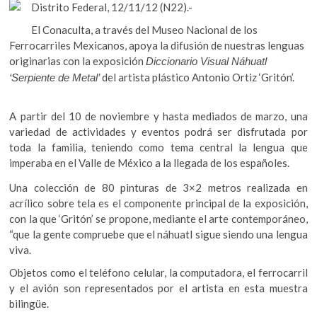
k
Distrito Federal, 12/11/12 (N22).-
e
itt
at
o
El Conaculta, a través del Museo Nacional de los
b
er
s
p
Ferrocarriles Mexicanos, apoya la difusión de nuestras lenguas
e
o
A
originarias con la exposición
Diccionario Visual Náhuatl
n
del artista plástico Antonio Ortiz ‘Gritón’.
‘Serpiente de Metal’
o
p
k
p
A partir del 10 de noviembre y hasta mediados de marzo, una
variedad de actividades y eventos podrá ser disfrutada por
toda la familia, teniendo como tema central la lengua que
imperaba en el Valle de México a la llegada de los españoles.
Una colección de 80 pinturas de 3×2 metros realizada en
acrílico sobre tela es el componente principal de la exposición,
con la que ‘Gritón’ se propone, mediante el arte contemporáneo,
“que la gente compruebe que el náhuatl sigue siendo una lengua
viva.
Objetos como el teléfono celular, la computadora, el ferrocarril
y el avión son representados por el artista en esta muestra
bilingüe.