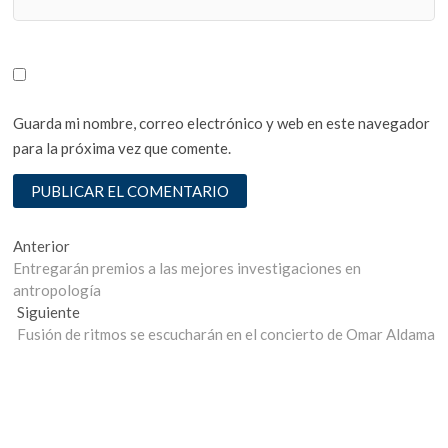
Guarda mi nombre, correo electrónico y web en este navegador
para la próxima vez que comente.
Navegación
Entrada
Anterior
anterior:
Entregarán premios a las mejores investigaciones en
de
antropología
entradas
Entrada
Siguiente
siguiente:
Fusión de ritmos se escucharán en el concierto de Omar Aldama