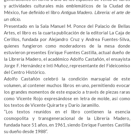
b
er
s
k
y actividades culturales más emblemáticos de la Ciudad de
o
A
o
México, fue definido el libro
Antigua Madero. Librería: el arte de
p
o
p
un oficio.
e
Presentado en la Sala Manuel M. Ponce del Palacio de Bellas
k
p
n
Artes, el libro es la cuarta publicación de la editorial La Caja de
Cerillos, fundada por Alejandro Cruz y Andrea Fuentes-Silva,
quienes fungieron como moderadores de la mesa donde
estuvieron presentes Enrique Fuentes Castilla, actual dueño de
la Librería Madero, el académico Adolfo Castañón, el ensayista
Jorge F. Hernández e Inti Muñoz, representante del Fideicomiso
del Centro Histórico.
Adolfo Castañón celebró la condición marsupial de este
volumen, al contener muchos libros en uno, permitiendo evocar
los grandes momentos de este espacio a través de piezas raras
como Vicente Rojo expresándose en letra de molde, así como
los textos de Vicente Quirarte y Darío Jaramillo.
“Los textos reunidos en el libro contienen la esencia
cosmopolita y transgeneracional de la Librería Madero,
fundada hace 51 años, en 1961, siendo Enrique Fuentes Castilla
su dueño desde 1988”.