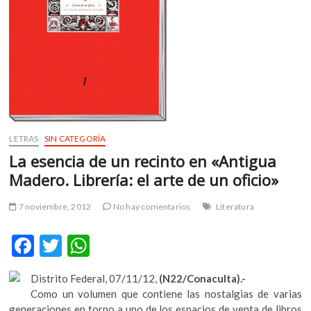
m
v
o
l
g
e
r
s
k
LETRAS
SIN CATEGORÍA
o
La esencia de un recinto en «Antigua
p
Madero. Librería: el arte de un oficio»
e
n
7 noviembre, 2012
No hay comentarios
Literatura
v
o
F
T
W
l
g
ac
w
h
e
Distrito Federal, 07/11/12,
(N22/Conaculta).-
e
itt
at
r
Como un volumen que contiene las nostalgias de varias
s
generaciones en torno a uno de los espacios de venta de libros