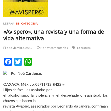
m
v
o
l
LETRAS
SIN CATEGORÍA
g
«Avispero», una revista y una forma de
e
vida alternativa
r
s
k
5 noviembre, 2012
No hay comentarios
Literatura
o
p
F
T
W
e
ac
w
h
n
Por Noé Cárdenas
e
itt
at
v
o
b
er
s
OAXACA, México, 05/11/12, (N22).-
l
Hijos de familias asoladas por
o
A
g
el alcoholismo, la violencia y el despeñadero espiritual, los
e
o
p
chavos que hacen la
r
revista
Avispero,
asesorados por Leonardo da Jandra, confirman
k
p
s