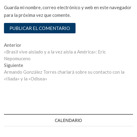
Guarda mi nombre, correo electrónico y web en este navegador
para la próxima vez que comente.
Navegación
Entrada
Anterior
anterior:
«Brasil vive aislado y a la vez aísla a América»: Eric
de
Nepomuceno
entradas
Entrada
Siguiente
siguiente:
Armando González Torres charlará sobre su contacto con la
«Iliada» y la «Odisea»
CALENDARIO