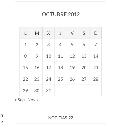
v
o
OCTUBRE 2012
l
g
e
L
M
X
J
V
S
D
r
s
1
2
3
4
5
6
7
k
o
8
9
10
11
12
13
14
p
15
16
17
18
19
20
21
e
n
22
23
24
25
26
27
28
v
o
29
30
31
l
« Sep
Nov »
g
e
r
en
NOTICIAS 22
s
de
k