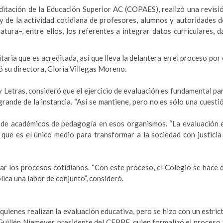
ditación de la Educación Superior AC (COPAES), realizó una revisi
y de la actividad cotidiana de profesores, alumnos y autoridades d
tura–, entre ellos, los referentes a integrar datos curriculares, d
itaria que es acreditada, así que lleva la delantera en el proceso por 
ó su directora, Gloria Villegas Moreno.
 Letras, consideró que el ejercicio de evaluación es fundamental pa
rande de la instancia. “Así se mantiene, pero no es sólo una cuesti
 de académicos de pedagogía en esos organismos. “La evaluación 
 que es el único medio para transformar a la sociedad con justicia
r los procesos cotidianos. “Con este proceso, el Colegio se hace 
ica una labor de conjunto”, consideró.
quienes realizan la evaluación educativa, pero se hizo con un estric
Guillén Niemeyer, presidente del CEPPE, quien formalizó el proceso 