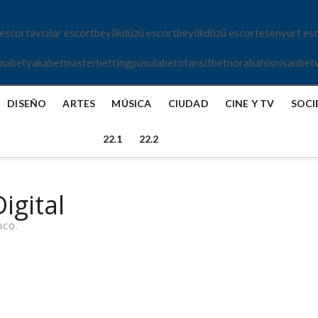
 escort
avcılar escort
beylikdüzü escort
beylikdüzü escort
esenyurt es
mabet
yakabet
masterbetting
pusulabet
ofansifbet
norabahis
nisanbet
DISEÑO
ARTES
MÚSICA
CIUDAD
CINE Y TV
SOCI
22.1
22.2
igital
ICO.