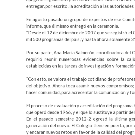
a
m
entregar, por escrito, la acreditación a las autoridades 
r
a
e
s
En agosto pasado un grupo de expertos de ese Comité p
s
t
informe, que él mismo entregó en la ceremonia.
c
e
“Desde el 12 de diciembre de 2007 que se registró el
o
r
mil 500 programas del país, y hasta ahora solamente 31
r
b
t
e
Por su parte, Ana María Salmerón, coordinadora del Co
b
t
requirió reunir numerosas evidencias sobre la calid
e
t
establecidas en las tareas de investigación y formació
y
i
l
n
“Con esto, se valora el trabajo cotidiano de profesore
i
g
del objetivo. Ahora toca asumir nuevos compromisos; 
k
p
hacer comunidad, para acrecentar la comunicación y fort
d
u
ü
s
El proceso de evaluación y acreditación del programa ha
z
u
que operó desde 1966, y el que lo sustituye a partir de
ü
l
En el pasado semestre 2012-2 egresó la última gen
e
a
generación del nuevo. El Colegio tiene en puerta, por e
s
b
y encarar nuevos retos en favor de la calidad del prog