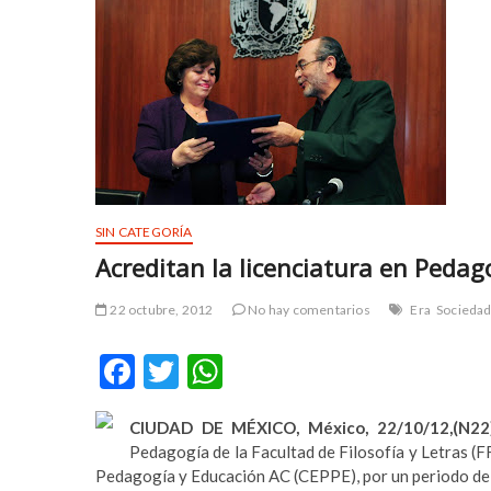
y
t
u
a
r
r
t
z
e
b
s
e
c
t
o
b
r
a
t
y
SIN CATEGORÍA
a
s
Acreditan la licenciatura en Pedago
v
p
c
i
22 octubre, 2012
No hay comentarios
Era
Sociedad 
ı
n
l
r
F
T
W
a
ü
r
y
ac
w
h
e
a
CIUDAD DE MÉXICO, México, 22/10/12,(N22
e
itt
at
s
b
Pedagogía de la Facultad de Filosofía y Letras (
c
e
b
er
s
Pedagogía y Educación AC (CEPPE), por un periodo de 
o
t