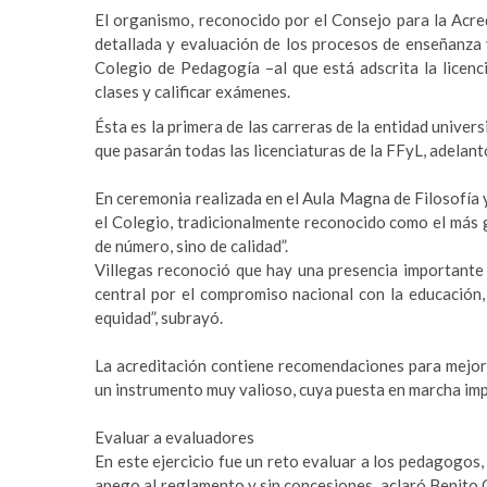
o
A
r
m
El organismo, reconocido por el Consejo para la Acre
t
e
detallada y evaluación de los procesos de enseñanza 
o
p
a
y
Colegio de Pedagogía –al que está adscrita la licencia
k
p
v
b
clases y calificar exámenes.
c
e
Ésta es la primera de las carreras de la entidad univers
ı
t
que pasarán todas las licenciaturas de la FFyL, adelant
l
p
a
u
En ceremonia realizada en el Aula Magna de Filosofía y
r
m
el Colegio, tradicionalmente reconocido como el más g
e
a
de número, sino de calidad”.
s
b
Villegas reconoció que hay una presencia importante
c
e
central por el compromiso nacional con la educación,
o
t
equidad”, subrayó.
r
y
t
a
La acreditación contiene recomendaciones para mejora
a
k
un instrumento muy valioso, cuya puesta en marcha impl
v
a
c
b
Evaluar a evaluadores
ı
e
En este ejercicio fue un reto evaluar a los pedagogos, 
l
t
apego al reglamento y sin concesiones, aclaró Benito 