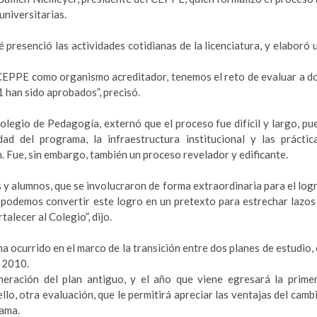
universitarias.
resenció las actividades cotidianas de la licenciatura, y elaboró 
 CEPPE como organismo acreditador, tenemos el reto de evaluar a d
 han sido aprobados”, precisó.
legio de Pedagogía, externó que el proceso fue difícil y largo, pu
ad del programa, la infraestructura institucional y las práctic
n. Fue, sin embargo, también un proceso revelador y edificante.
s y alumnos, que se involucraron de forma extraordinaria para el log
podemos convertir este logro en un pretexto para estrechar lazos
alecer al Colegio”, dijo.
 ocurrido en el marco de la transición entre dos planes de estudio, 
l 2010.
eración del plan antiguo, y el año que viene egresará la prime
llo, otra evaluación, que le permitirá apreciar las ventajas del camb
rama.