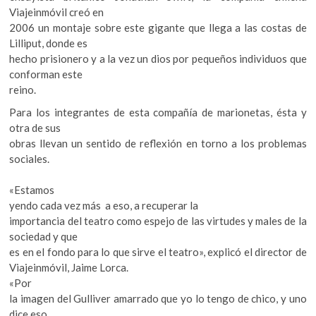
k
Viajeinmóvil creó en
o
p
o
2006 un montaje sobre este gigante que llega a las costas de
p
k
p
Lilliput, donde es
e
hecho prisionero y a la vez un dios por pequeños individuos que
n
conforman este
reino.
Para los integrantes de esta compañía de marionetas, ésta y
otra de sus
obras llevan un sentido de reflexión en torno a los problemas
sociales.
«Estamos
yendo cada vez más a eso, a recuperar la
importancia del teatro como espejo de las virtudes y males de la
sociedad y que
es en el fondo para lo que sirve el teatro», explicó el director de
Viajeinmóvil, Jaime Lorca.
«Por
la imagen del Gulliver amarrado que yo lo tengo de chico, y uno
dice eso