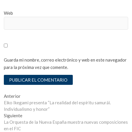
Web
Guarda mi nombre, correo electrónico y web en este navegador
para la próxima vez que comente.
Navegación
Entrada
Anterior
anterior:
Eiko Ikegami presenta “La realidad del espíritu samurái.
de
Individualismo y honor”
entradas
Entrada
Siguiente
siguiente:
La Orquesta de la Nueva España muestra nuevas composiciones
en el FIC