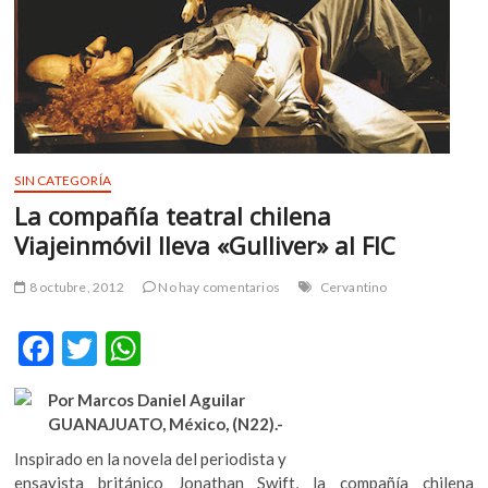
m
v
o
l
g
e
r
SIN CATEGORÍA
s
La compañía teatral chilena
k
o
Viajeinmóvil lleva «Gulliver» al FIC
p
e
8 octubre, 2012
No hay comentarios
Cervantino
n
v
F
T
W
o
ac
w
h
l
Por Marcos Daniel Aguilar
g
e
itt
at
GUANAJUATO, México, (N22).-
e
b
er
s
r
Inspirado en la novela del periodista y
s
o
A
ensayista británico Jonathan Swift, la compañía chilena