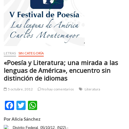
m
v
o
l
g
e
r
s
LETRAS
SIN CATEGORÍA
k
«Poesía y Literatura; una mirada a las
o
p
lenguas de América», encuentro sin
e
distinción de idiomas
n
v
5 octubre, 2012
No hay comentarios
Literatura
o
l
F
T
W
g
ac
w
h
e
r
Por Alicia Sánchez
e
itt
at
s
Distrito Federal, 05/10/12, (N22).-