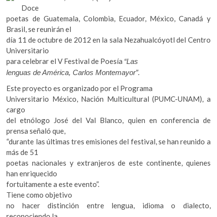
b
er
s
k
Doce
o
o
A
poetas de Guatemala, Colombia, Ecuador, México, Canadá y
p
Brasil, se reunirán el
o
p
e
día 11 de octubre de 2012 en la sala Nezahualcóyotl del Centro
n
k
p
Universitario
para celebrar el V Festival de Poesía
“Las
lenguas de América, Carlos Montemayor”.
Este proyecto es organizado por el Programa
Universitario México, Nación Multicultural (PUMC-UNAM), a
cargo
del etnólogo José del Val Blanco, quien en conferencia de
prensa señaló que,
“durante las últimas tres emisiones del festival, se han reunido a
más de 51
poetas nacionales y extranjeros de este continente, quienes
han enriquecido
fortuitamente a este evento”.
Tiene como objetivo
no hacer distinción entre lengua, idioma o dialecto,
reconociendo la