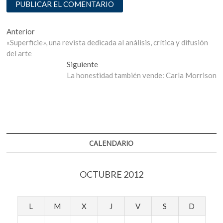
Navegación
Entrada
Anterior
anterior:
«Superficie», una revista dedicada al análisis, crítica y difusión
de
del arte
entradas
Entrada
Siguiente
siguiente:
La honestidad también vende: Carla Morrison
CALENDARIO
OCTUBRE 2012
L
M
X
J
V
S
D