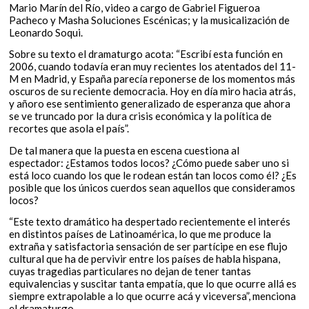
Mario Marín del Río, video a cargo de Gabriel Figueroa
Pacheco y Masha Soluciones Escénicas; y la musicalización de
Leonardo Soqui.
Sobre su texto el dramaturgo acota: “Escribí esta función en
2006, cuando todavía eran muy recientes los atentados del 11-
M en Madrid, y España parecía reponerse de los momentos más
oscuros de su reciente democracia. Hoy en día miro hacia atrás,
y añoro ese sentimiento generalizado de esperanza que ahora
se ve truncado por la dura crisis económica y la política de
recortes que asola el país”.
De tal manera que la puesta en escena cuestiona al
espectador: ¿Estamos todos locos? ¿Cómo puede saber uno si
está loco cuando los que le rodean están tan locos como él? ¿Es
posible que los únicos cuerdos sean aquellos que consideramos
locos?
“Este texto dramático ha despertado recientemente el interés
en distintos países de Latinoamérica, lo que me produce la
extraña y satisfactoria sensación de ser partícipe en ese flujo
cultural que ha de pervivir entre los países de habla hispana,
cuyas tragedias particulares no dejan de tener tantas
equivalencias y suscitar tanta empatía, que lo que ocurre allá es
siempre extrapolable a lo que ocurre acá y viceversa”, menciona
el dramaturgo.