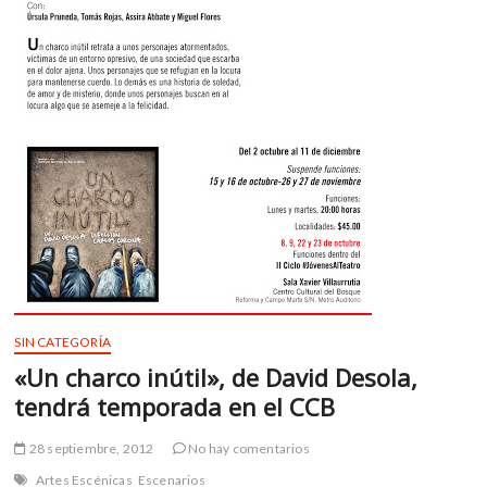
m
v
o
l
g
e
r
s
k
o
p
e
n
v
SIN CATEGORÍA
o
«Un charco inútil», de David Desola,
l
tendrá temporada en el CCB
g
e
r
28 septiembre, 2012
No hay comentarios
s
Artes Escénicas
Escenarios