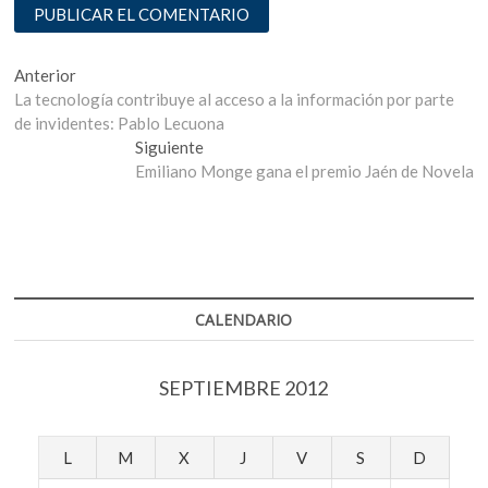
Navegación
Entrada
Anterior
anterior:
La tecnología contribuye al acceso a la información por parte
de
de invidentes: Pablo Lecuona
entradas
Entrada
Siguiente
siguiente:
Emiliano Monge gana el premio Jaén de Novela
CALENDARIO
SEPTIEMBRE 2012
L
M
X
J
V
S
D