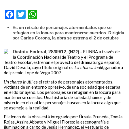
k
o
F
T
W
p
ac
w
h
e
Es un retrato de personajes atormentados que se
n
e
itt
at
refugian en la locura para mantenerse cuerdos. Dirigida
por Carlos Corona, la obra se estrena el 2 de octubre
b
er
s
o
A
El INBA a través de
Distrito Federal, 28/09/12,
(N22).-
la Coordinación Nacional de Teatro y el Programa de
o
p
Teatro Escolar, estrenan el proyecto del dramaturgo español,
k
p
David Desola, cuyo título original es
, ganadora
La charca inútil
del premio Lope de Vega 2007.
Un charco inútil
es el retrato de personajes atormentados,
víctimas de un entorno opresivo, de una sociedad que escarba
en el dolor ajeno. Los personajes se refugian en la locura para
mantenerse cuerdos. Una historia de soledad, humor y de
misterio en el cual los personajes buscan en la locura algo que
se asemeje a la realidad.
El elenco de la obra está integrado por: Úrsula Pruneda, Tomás
Rojas, Assira Abbate y Miguel Flores; la escenografía e
iluminación a cargo de Jesús Hernández, el vestuario de