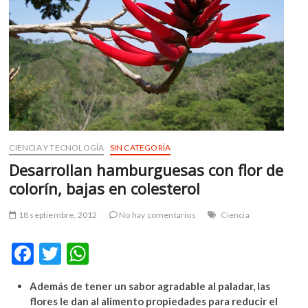
m
v
o
l
g
e
r
s
k
o
CIENCIA Y TECNOLOGÍA
SIN CATEGORÍA
p
Desarrollan hamburguesas con flor de
e
colorín, bajas en colesterol
n
v
18 septiembre, 2012
No hay comentarios
Ciencia
o
l
F
T
W
g
ac
w
h
e
r
Además de tener un sabor agradable al paladar, las
e
itt
at
s
flores le dan al alimento propiedades para reducir el