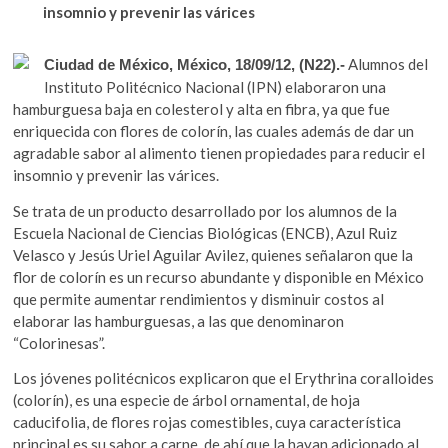
b
er
s
k
insomnio y prevenir las várices
o
o
A
p
Alumnos del
Ciudad de México, México, 18/09/12, (N22).-
o
p
e
Instituto Politécnico Nacional (IPN) elaboraron una
n
k
p
hamburguesa baja en colesterol y alta en fibra, ya que fue
enriquecida con flores de colorín, las cuales además de dar un
agradable sabor al alimento tienen propiedades para reducir el
insomnio y prevenir las várices.
Se trata de un producto desarrollado por los alumnos de la
Escuela Nacional de Ciencias Biológicas (ENCB), Azul Ruiz
Velasco y Jesús Uriel Aguilar Avilez, quienes señalaron que la
flor de colorín es un recurso abundante y disponible en México
que permite aumentar rendimientos y disminuir costos al
elaborar las hamburguesas, a las que denominaron
“Colorinesas”.
Los jóvenes politécnicos explicaron que el Erythrina coralloides
(colorín), es una especie de árbol ornamental, de hoja
caducifolia, de flores rojas comestibles, cuya característica
principal es su sabor a carne, de ahí que la hayan adicionado al