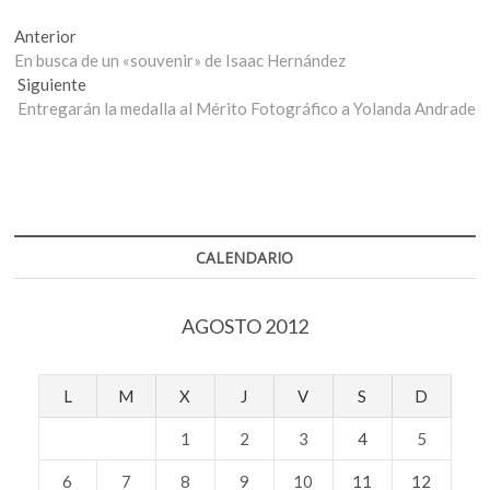
Navegación
Entrada
Anterior
anterior:
En busca de un «souvenir» de Isaac Hernández
de
Entrada
Siguiente
entradas
siguiente:
Entregarán la medalla al Mérito Fotográfico a Yolanda Andrade
CALENDARIO
AGOSTO 2012
L
M
X
J
V
S
D
1
2
3
4
5
6
7
8
9
10
11
12