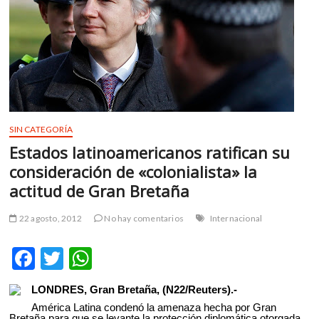
m
v
o
l
g
e
r
s
SIN CATEGORÍA
k
Estados latinoamericanos ratifican su
o
consideración de «colonialista» la
p
e
actitud de Gran Bretaña
n
v
22 agosto, 2012
No hay comentarios
Internacional
o
l
F
T
W
g
ac
w
h
e
LONDRES, Gran Bretaña, (N22/Reuters).-
r
e
itt
at
América Latina condenó la amenaza hecha por Gran
s
Bretaña para que se levante la protección diplomática otorgada