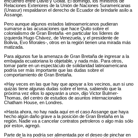
encuentro entre David y Goliat. El domingo, los ministros de
Relaciones Exteriores de la Unión de Naciones Suramericanas
(Unasur) respaldaron el derecho de Ecuador de brindarle asilo a
Assange.
Pero aunque algunos estados latinoamericanos pudieran
sumarse a las acusaciones que hace Quito sobre el
colonialismo de Gran Bretaña -en particular los líderes de
izquierda Hugo Chávez, de Venezuela, y el presidente de
Bolivia, Evo Morales-, otros en la región tienen una mirada más
matizada.
Para algunos fue la amenaza de Gran Bretaña de ingresar a la
embajada ecuatoriana lo objetable, y nada más. Para otros,
tomar parte en un espectáculo de solidaridad latinoamericana
podría ser más importante que las dudas sobre el
comportamiento de Gran Bretaña.
«Hay veces en las que hay que apoyar a los vecinos, aun si uno
quizás tiene algunas dudas sobre el tema, sabiendo que la
próxima vez ellos lo apoyarán a uno», dijo Victor Bulmer-
Thomas, del centro de estudios de asuntos internacionales
Chatham House, en Londres.
«Hasta ahora, no hay nada aquí en el caso Assange que haya
hecho algún daño grave a la posición de Gran Bretaña en la
región. Nadie va a cancelar contratos petroleros o algo más sólo
por esto», agregó.
Parte de la ira podría ser alimentada por el deseo de pinchar en