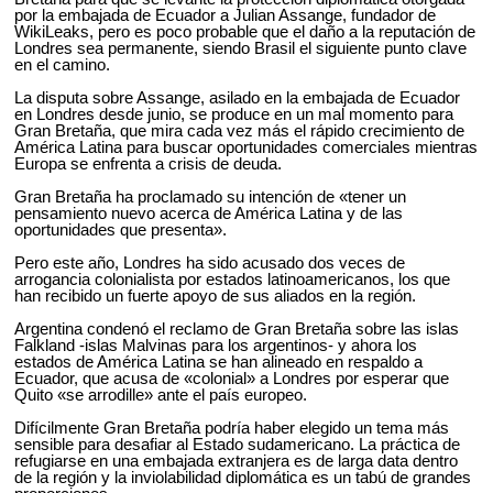
b
er
s
k
por la embajada de Ecuador a Julian Assange, fundador de
WikiLeaks, pero es poco probable que el daño a la reputación de
o
o
A
Londres sea permanente, siendo Brasil el siguiente punto clave
p
en el camino.
o
p
e
La disputa sobre Assange, asilado en la embajada de Ecuador
k
p
n
en Londres desde junio, se produce en un mal momento para
Gran Bretaña, que mira cada vez más el rápido crecimiento de
América Latina para buscar oportunidades comerciales mientras
Europa se enfrenta a crisis de deuda.
Gran Bretaña ha proclamado su intención de «tener un
pensamiento nuevo acerca de América Latina y de las
oportunidades que presenta».
Pero este año, Londres ha sido acusado dos veces de
arrogancia colonialista por estados latinoamericanos, los que
han recibido un fuerte apoyo de sus aliados en la región.
Argentina condenó el reclamo de Gran Bretaña sobre las islas
Falkland -islas Malvinas para los argentinos- y ahora los
estados de América Latina se han alineado en respaldo a
Ecuador, que acusa de «colonial» a Londres por esperar que
Quito «se arrodille» ante el país europeo.
Difícilmente Gran Bretaña podría haber elegido un tema más
sensible para desafiar al Estado sudamericano. La práctica de
refugiarse en una embajada extranjera es de larga data dentro
de la región y la inviolabilidad diplomática es un tabú de grandes