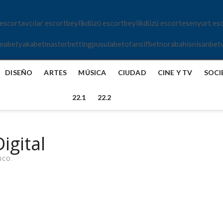
 escort
avcılar escort
beylikdüzü escort
beylikdüzü escort
esenyurt es
mabet
yakabet
masterbetting
pusulabet
ofansifbet
norabahis
nisanbet
DISEÑO
ARTES
MÚSICA
CIUDAD
CINE Y TV
SOCI
22.1
22.2
igital
ICO.