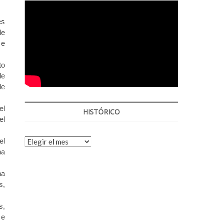
o
p
es
e
de
n
 e
to
de
de
el
HISTÓRICO
el
HISTÓRICO
el
na
na
s,
s,
 e