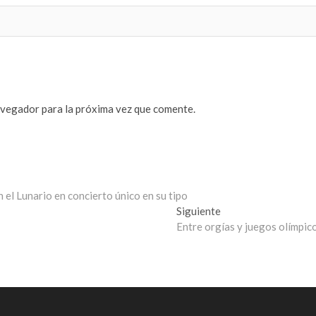
avegador para la próxima vez que comente.
 el Lunario en concierto único en su tipo
Entrada
Siguiente
siguiente:
Entre orgías y juegos olímpic