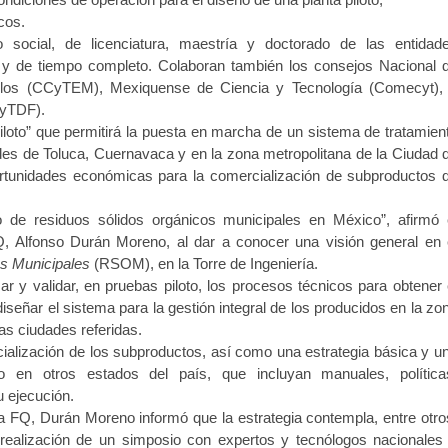
cos.
o social, de licenciatura, maestría y doctorado de las entidad
 y de tiempo completo. Colaboran también los consejos Nacional 
relos (CCyTEM), Mexiquense de Ciencia y Tecnología (Comecyt),
ICyTDF).
piloto” que permitirá la puesta en marcha de un sistema de tratamien
des de Toluca, Cuernavaca y en la zona metropolitana de la Ciudad 
ortunidades económicas para la comercialización de subproductos 
 de residuos sólidos orgánicos municipales en México”, afirmó 
Q, Alfonso Durán Moreno, al dar a conocer una visión general en 
os
Municipales
(RSOM), en la Torre de Ingeniería.
ar y validar, en pruebas piloto, los procesos técnicos para obtener 
eñar el sistema para la gestión integral de los producidos en la zo
as ciudades referidas.
ialización de los subproductos, así como una estrategia básica y u
to en otros estados del país, que incluyan manuales, política
 ejecución.
 FQ, Durán Moreno informó que la estrategia contempla, entre otro
la realización de un simposio con expertos y tecnólogos nacionales