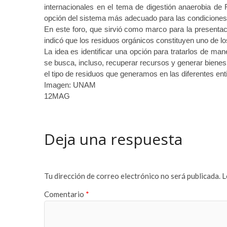
a
m
internacionales en el tema de digestión anaerobia de 
r
a
opción del sistema más adecuado para las condiciones 
e
s
En este foro, que sirvió como marco para la presenta
s
t
indicó que los residuos orgánicos constituyen uno de lo
c
e
La idea es identificar una opción para tratarlos de ma
o
r
se busca, incluso, recuperar recursos y generar bienes
r
b
el tipo de residuos que generamos en las diferentes en
t
e
Imagen: UNAM
b
t
12MAG
e
t
y
i
l
n
Deja una respuesta
i
g
k
p
d
u
ü
s
Tu dirección de correo electrónico no será publicada.
L
z
u
ü
l
Comentario
*
e
a
s
b