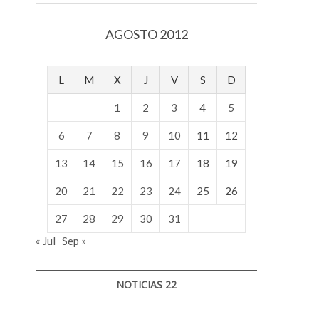
v
o
AGOSTO 2012
l
g
e
L
M
X
J
V
S
D
r
s
1
2
3
4
5
k
o
6
7
8
9
10
11
12
p
13
14
15
16
17
18
19
e
n
20
21
22
23
24
25
26
v
o
27
28
29
30
31
l
« Jul
Sep »
g
e
r
NOTICIAS 22
s
k