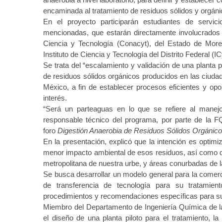
b
er
s
r
m
encaminada al tratamiento de residuos sólidos y orgáni
o
A
t
e
En el proyecto participarán estudiantes de servici
o
p
a
y
mencionadas, que estarán directamente involucrados
v
b
Ciencia y Tecnología (Conacyt), del Estado de Mo
k
p
c
e
Instituto de Ciencia y Tecnología del Distrito Federal (
ı
t
Se trata del “escalamiento y validación de una planta 
l
p
de residuos sólidos orgánicos producidos en las ciuda
a
u
México, a fin de establecer procesos eficientes y op
r
m
interés.
e
a
“Será un parteaguas en lo que se refiere al manejo
s
b
responsable técnico del programa, por parte de la F
c
e
foro
Digestión Anaerobia de Residuos Sólidos Orgánic
o
t
En la presentación, explicó que la intención es optimiz
r
y
menor impacto ambiental de esos residuos, así como dis
t
a
metropolitana de nuestra urbe, y áreas conurbadas de l
a
k
Se busca desarrollar un modelo general para la comerc
v
a
de transferencia de tecnología para su tratamien
c
b
procedimientos y recomendaciones específicas para su
ı
e
Miembro del Departamento de Ingeniería Química de la
l
t
el diseño de una planta piloto para el tratamiento, 