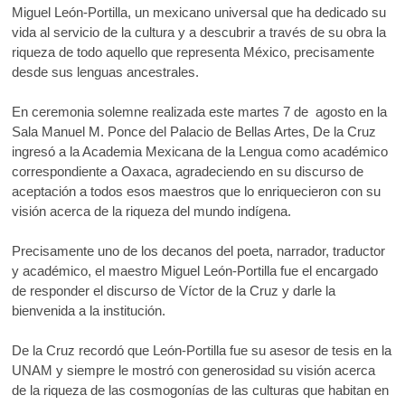
b
er
s
k
Miguel León-Portilla, un mexicano universal que ha dedicado su
o
vida al servicio de la cultura y a descubrir a través de su obra la
o
A
p
riqueza de todo aquello que representa México, precisamente
o
p
e
desde sus lenguas ancestrales.
n
k
p
En ceremonia solemne realizada este martes 7 de agosto en la
Sala Manuel M. Ponce del Palacio de Bellas Artes, De la Cruz
ingresó a la Academia Mexicana de la Lengua como académico
correspondiente a Oaxaca, agradeciendo en su discurso de
aceptación a todos esos maestros que lo enriquecieron con su
visión acerca de la riqueza del mundo indígena.
Precisamente uno de los decanos del poeta, narrador, traductor
y académico, el maestro Miguel León-Portilla fue el encargado
de responder el discurso de Víctor de la Cruz y darle la
bienvenida a la institución.
De la Cruz recordó que León-Portilla fue su asesor de tesis en la
UNAM y siempre le mostró con generosidad su visión acerca
de la riqueza de las cosmogonías de las culturas que habitan en