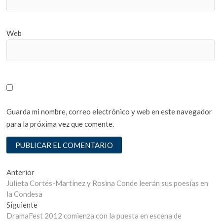
Web
Guarda mi nombre, correo electrónico y web en este navegador
para la próxima vez que comente.
Navegación
Entrada
Anterior
anterior:
Julieta Cortés-Martínez y Rosina Conde leerán sus poesías en
de
la Condesa
entradas
Entrada
Siguiente
siguiente:
DramaFest 2012 comienza con la puesta en escena de