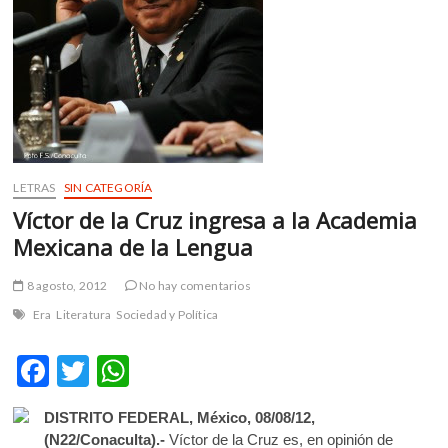
m
v
o
l
g
e
r
s
LETRAS
SIN CATEGORÍA
k
Víctor de la Cruz ingresa a la Academia
o
p
Mexicana de la Lengua
e
n
8 agosto, 2012
No hay comentarios
v
Era
Literatura
Sociedad y Política
o
l
F
T
W
g
e
ac
w
h
r
DISTRITO FEDERAL, México, 08/08/12,
e
itt
at
s
(N22/Conaculta).-
Víctor de la Cruz es, en opinión de