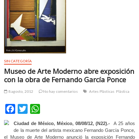
m
v
o
l
g
e
r
s
k
SIN CATEGORÍA
o
Museo de Arte Moderno abre exposición
p
con la obra de Fernando García Ponce
e
n
8 agosto, 2012
No hay comentarios
Artes Plásticas
Plástica
v
o
F
T
W
l
g
ac
w
h
e
Ciudad de México, México, 08/08/12, (N22).-
A 25 años
e
itt
at
r
de la muerte del artista mexicano Fernando García Ponce,
s
b
er
s
el Museo de Arte Moderno anunció la exposición Fernando