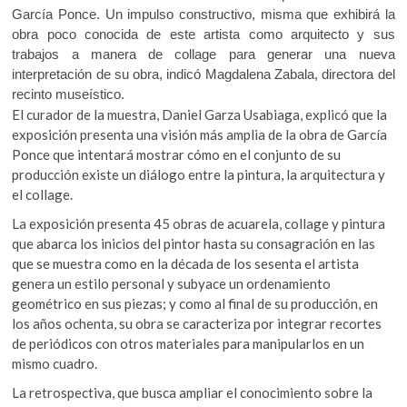
k
García Ponce. Un impulso constructivo, misma que exhibirá la
o
A
o
obra poco conocida de este artista como arquitecto y sus
o
p
p
trabajos a manera de collage para generar una nueva
e
interpretación de su obra, indicó Magdalena Zabala, directora del
k
p
n
recinto museístico.
El curador de la muestra, Daniel Garza Usabiaga, explicó que la
exposición presenta una visión más amplia de la obra de García
Ponce que intentará mostrar cómo en el conjunto de su
producción existe un diálogo entre la pintura, la arquitectura y
el collage.
La exposición presenta 45 obras de acuarela, collage y pintura
que abarca los inicios del pintor hasta su consagración en las
que se muestra como en la década de los sesenta el artista
genera un estilo personal y subyace un ordenamiento
geométrico en sus piezas; y como al final de su producción, en
los años ochenta, su obra se caracteriza por integrar recortes
de periódicos con otros materiales para manipularlos en un
mismo cuadro.
La retrospectiva, que busca ampliar el conocimiento sobre la