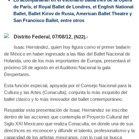
e
itt
at
k
de París, el Royal Ballet de Londres, el English National
o
b
er
s
Ballet, Ballet Kirov de Rusia, American Ballet Theatre y
p
San Francisco Ballet, entre otros
o
A
e
n
o
p
Distrito Federal, 07/08/12,
(N22).-
k
p
Isaac Hernández, quien hoy figura como el primer bailarín
de México en haber ingresado a las filas del Ballet Nacional de
Holanda, uno de los más importantes de Europa, presentará el
próximo 18 de agosto en el Auditorio Nacional la gala
Despertares.
Esta función especial, apoyada por el Consejo Nacional para la
Cultura y las Artes (Conaculta), conjunta lo más exquisito del
ballet clásico y lo más innovador del ballet contemporáneo.
Respaldar esta presentación de Isaac Hernández se inscribe
dentro de las acciones que contempla el Proyecto Cultural del
Siglo XXI Mexicano que realiza Conaculta, en donde una de sus
directrices es reconocer y difundir el talento, profesionalismo y la
capacidad de los artistas mexicanos, con lo cual se busca