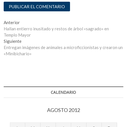
Navegación
Entrada
Anterior
anterior:
Hallan entierro inusitado y restos de árbol «sagrado» en
de
Templo Mayor
entradas
Entrada
Siguiente
siguiente:
Entregan imágenes de animales a microficcionistas y crearon un
«Minibichario»
CALENDARIO
AGOSTO 2012