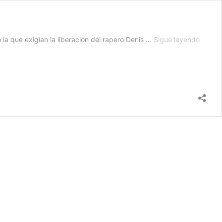
Detien
n la que exigían la liberación del rapero Denis …
Sigue leyendo
en
Cuba
al
escrito
y
periodi
Carlos
Manue
Álvare